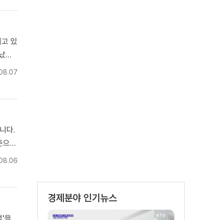
지고 있
타났습
지난
08.07
니다.
준으
역대 최
08.06
경제분야 인기뉴스
법'을