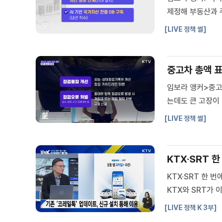
제정해 부동산과 
정리했습니다.조태
[LIVE 정책 썰]
부총리 겸 재정경
중고차 총액 표시
임보라 앵커>중고
는데도 큰 고장이
해 중고차 거래 
[LIVE 정책 썰]
에서 거래되는 중고
KTX·SRT 
KTX·SRT 한 
KTX와 SRT가
다고 하죠?Q. 코
[LIVE 정책 K 3부]
스 혜택은?Q. KT