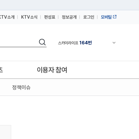
KTV소개
KTV소식
편성표
정보공개
로그인
모바일
164번
스카이라이프
검색
64번
채널안내 펼쳐
IPTV(KT, SKB, LGU+)
164번
스카이라이프
64번
IPTV(KT, SKB, LGU+)
츠
이용자 참여
164번
스카이라이프
정책이슈