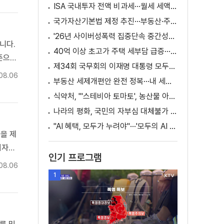
ISA 국내투자 전액 비과세···월세 세액공제 확대
국가자산기본법 제정 추진···부동산·주식 등 통합 관리
'26년 사이버성폭력 집중단속 중간성과 발표···향후 추진계획은?
니다.
40억 이상 초고가 주택 세부담 급증···실수요자 보호 강화
준으로
제34회 국무회의 이재명 대통령 모두발언
 역대
08.06
부동산 세제개편안 완전 정복···내 세금 어떻게 달라지나? [K-정책 사용법]
식약처, "'스테비아 토마토', 농산물 아닌 가공식품"
나라의 평화, 국민의 자부심 대체불가 대한민국 이재명 대통령 모두말씀
"AI 혜택, 모두가 누려야"···'모두의 AI 성장사다리' 출범
을 제
기자가
인기 프로그램
철 부
08.06
...
1