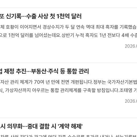
또 신기록···수출 사상 첫 1천억 달러
체 호황이 이어지면서 경상수지가 두 달 연속 역대 최대 흑자를 기록했습
으로 1천억 달러를 넘어섰는데요.상반기 누적 흑자도 1년 전보다 4배 수
니다.보도에 김찬규 기자입니다.김찬규 기자>6월 경상수지가 두 달 연속
2026.
니다.한국은행에 따르면 6월 경상수지는 497억 3천만 달러 ...
제정 추진···부동산·주식 등 통합 관리
자산 관리 체계가 70여 년 만에 전면 개편됩니다.정부는 국가자산기본법
식, 가상자산까지 아우르는 통합 관리체계를 구축할 방침입니다.조태영 
 기자>비상경제본부 회의 겸 경제구조혁신 관계장관회의를 개최한 구윤
2026.
부 장관이 "국가자산의 관리체계를 전면 개편하겠다"고 밝혔습니다.최근 급
 의무화···중대 결함 시 '계약 해제'