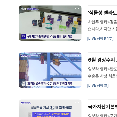
일자리위원회
중앙선거관리위원회
'식물성 멜라토닌
행정중심복합도시건설추친위원
회
차현주 앵커>잠을
습니다.하지만 식
니다.최다희 기자
[LIVE 정책 K 1부]
해에만 135만 명
6월 경상수지 
임보라 앵커>반도
수출은 사상 처음
로, 역대 가장 
[LIVE 정책 썰]
대치를 새로 썼습니
국가자산기본법 
임보라 앵커>국가