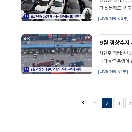
김용민 앵커>중고
고 샀는데도 큰 
기 위해 중고차 
[LIVE 정책 K 3부]
매년 국내에서 거래
6월 경상수지 
차현주 앵커>반도
니다.한국은행이 
러로 직전 5월에 
[LIVE 정책 K 1부]
개월 연속 최대 흑
1
2
3
4