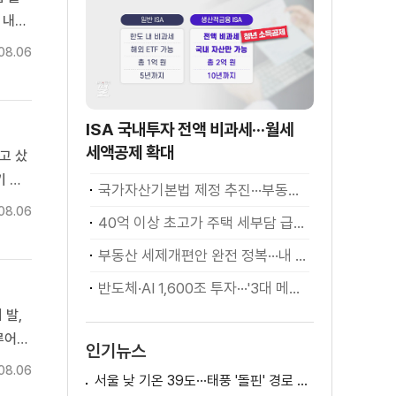
 내용
구윤철
08.06
..
ISA 국내투자 전액 비과세···월세
세액공제 확대
고 샀
기 위
국가자산기본법 제정 추진···부동산·주식 등 통합 관리
 국내
08.06
40억 이상 초고가 주택 세부담 급증···실수요자 보호 강화
부동산 세제개편안 완전 정복···내 세금 어떻게 달라지나? [K-정책 사용법]
반도체·AI 1,600조 투자···'3대 메가프로젝트' 속도
 발,
루어졌
인기뉴스
차 서비
08.06
서울 낮 기온 39도···태풍 '돌핀' 경로 변수