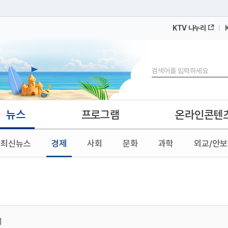
KTV 나누리
 누리집입니다.
 아래 URL에서 도메인 주소를 확인해 보세요
검색
뉴스
프로그램
온라인콘텐
최신뉴스
경제
사회
문화
과학
외교/안보
회