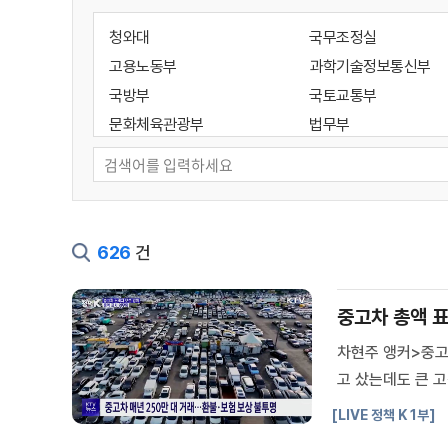
청와대
국무조정실
고용노동부
과학기술정보통신부
국방부
국토교통부
문화체육관광부
법무부
성평등가족부
외교부
통일부
해양수산부
기획예산처
대통령경호처
인사혁신처
지식재산처
626
건
국가유산청
국세청
대검찰청
방위사업청
중고차 총액 표시
새만금개발청
소방청
차현주 앵커>중고
조달청
질병관리청
고 샀는데도 큰 
개인정보보호위원회
공정거래위원회
기 위해 중고차 
국가지속가능발전위원회
국가테러대책위원회
[LIVE 정책 K 1부]
매년 국내에서 거래
디지털플랫폼정부위원회
민주평화통일자문회의