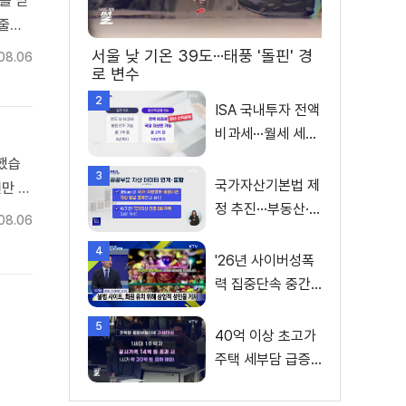
를 믿
 줄이
기자>
서울 낮 기온 39도···태풍 '돌핀' 경
08.06
로 변수
2
ISA 국내투자 전액
비과세···월세 세액
공제 확대
했습
3
국가자산기본법 제
천만 달
정 추진···부동산·주
로 2
08.06
식 등 통합 관리
4
'26년 사이버성폭
력 집중단속 중간
성과 발표···향후 추
5
진계획은?
40억 이상 초고가
주택 세부담 급증···
실수요자 보호 강