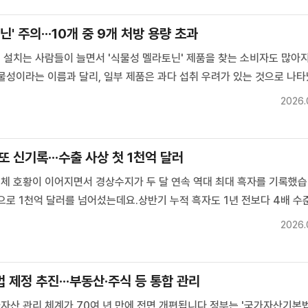
지방자치발전위원회
청년위원회
' 주의···10개 중 9개 처방 용량 초과
 설치는 사람들이 늘면서 '식물성 멜라토닌' 제품을 찾는 소비자도 많아
물성이라는 이름과 달리, 일부 제품은 과다 섭취 우려가 있는 것으로 나
입니다.최다희 기자>건강보험심사평가원에 따른 국내 수면 질환 환자는 
2026.
.2021년 109만 명에서 꾸준히 증가하는 추세입니다.최근 스트레스...
또 신기록···수출 사상 첫 1천억 달러
체 호황이 이어지면서 경상수지가 두 달 연속 역대 최대 흑자를 기록했습
으로 1천억 달러를 넘어섰는데요.상반기 누적 흑자도 1년 전보다 4배 수
많았습니다.통계로 확인해봅니다.김찬규 기자>6월 경상수지가 두 달 연속 
2026.
다.한국은행에 따르면 6월 경상수지는 497억 3천만 달러 흑자...
제정 추진···부동산·주식 등 통합 관리
자산 관리 체계가 70여 년 만에 전면 개편됩니다.정부는 '국가자산기본