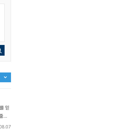
를 믿
 줄이
기자>
08.07