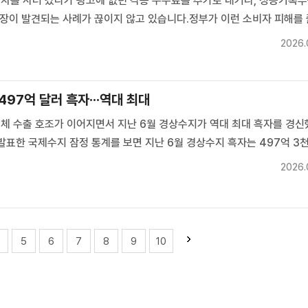
차를 사러 갔다가 광고에 없던 각종 수수료를 추가로 내거나, 성능기록부
고장이 발견되는 사례가 끊이지 않고 있습니다.정부가 이런 소비자 피해를
거래 제도를 전면 손질하기로 했는데요.보도에 이리나 기자입니다.이리나 
2026.
되는 중고차는 약 250만 대.신차보다 거래 규모가 더 크지만 소비...
497억 달러 흑자···역대 최대
체 수출 호조가 이어지면서 지난 6월 경상수지가 역대 최대 흑자를 경신
발표한 국제수지 잠정 통계를 보면 지난 6월 경상수지 흑자는 497억 3
이어 역대 1위 기록을 새로 썼습니다.상품수지도 478억 9천만 달러 흑자
2026.
자 기록을 이어갔습니다.수출은 1천123억 7천만 달러로 사...
5
6
7
8
9
10