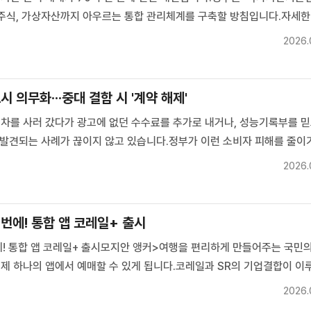
주식, 가상자산까지 아우르는 통합 관리체계를 구축할 방침입니다.자세한
영 기자>비상경제본부 회의 겸 경제구조혁신 관계장관회의를 개최한 
2026.
제부 장관이 "국가자산의 관리체계를 전면 개편하겠다"고 밝혔습니다.최근.
 의무화···중대 결함 시 '계약 해제'
차를 사러 갔다가 광고에 없던 수수료를 추가로 내거나, 성능기록부를 믿
 발견되는 사례가 끊이지 않고 있습니다.정부가 이런 소비자 피해를 줄이
제도를 전면 손질하기로 했습니다.화면으로 만나봅니다.이리나 기자>매년
2026.
차는 약 250만 대.신차보다 거래 규모가 더 크지만 소비자들의 불신...
한 번에! 통합 앱 코레일+ 출시
번에! 통합 앱 코레일+ 출시모지안 앵커>여행을 편리하게 만들어주는 국민의
 이제 하나의 앱에서 예매할 수 있게 됩니다.코레일과 SR의 기업결합이 이
레일·SR 기업결합 의미는?Q. '코레일+' 통합 앱 개선은?Q. 통합 운행 열
2026.
X·SRT 통합 운영 기대 효과는?