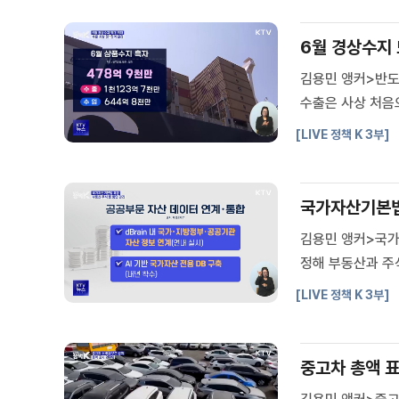
6월 경상수지 
김용민 앵커>반도
수출은 사상 처음
역대 가장 많았습
[LIVE 정책 K 3부]
최대치를 새로 썼습
국가자산기본법 
김용민 앵커>국가
정해 부동산과 주
보도합니다.조태영
[LIVE 정책 K 3부]
총리 겸 재정경제
중고차 총액 표시