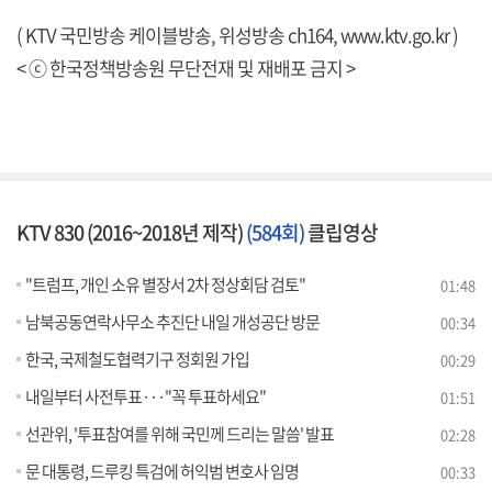
( KTV 국민방송 케이블방송, 위성방송 ch164,
www.ktv.go.kr
)
< ⓒ 한국정책방송원 무단전재 및 재배포 금지 >
KTV 830 (2016~2018년 제작)
(584회)
클립영상
"트럼프, 개인 소유 별장서 2차 정상회담 검토"
01:48
남북공동연락사무소 추진단 내일 개성공단 방문
00:34
한국, 국제철도협력기구 정회원 가입
00:29
내일부터 사전투표···"꼭 투표하세요"
01:51
선관위, '투표참여를 위해 국민께 드리는 말씀' 발표
02:28
문 대통령, 드루킹 특검에 허익범 변호사 임명
00:33