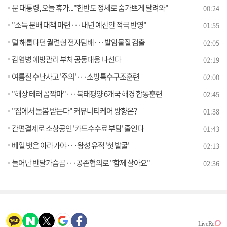
문 대통령, 오늘 휴가..."한반도 정세로 숨가쁘게 달려와"
00:24
"소득 분배 대책 마련···내년 예산안 적극 반영"
01:55
덜 해롭다던 궐련형 전자담배···발암물질 검출
02:05
감염병 예방관리 부처 공동대응 나선다
02:19
여름철 수난사고 '주의'···소방특수구조훈련
02:00
"해상 테러 꼼짝마"···북태평양 6개국 해경 합동훈련
02:45
"집에서 돌봄 받는다" 커뮤니티케어 방향은?
01:38
간편결제로 소상공인 '카드수수료 부담' 줄인다
01:43
베일 벗은 아라가야···왕성 유적 '첫 발굴'
02:13
늘어난 반달가슴곰···공존협의로 "함께 살아요"
02:36