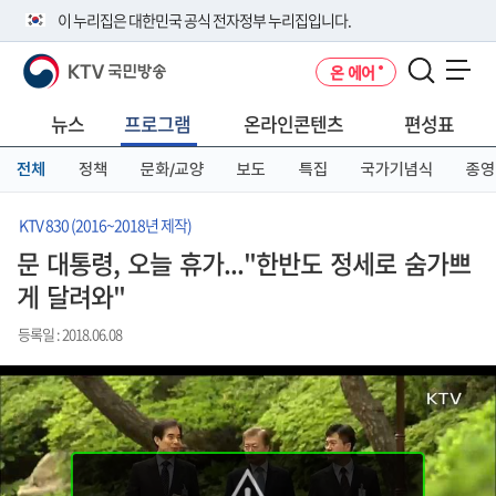
본
메
전
이 누리집은 대한민국 공식 전자정부 누리집입니다.
문
뉴
체
바
바
메
KTV 국민방송
온 에어
로
로
뉴
공식 누리집 주소 확인하기
메뉴 열기
가
가
바
go.kr 주소를 사용하는 누리집은 대한민국 정부기관이 관리하는 누리집입
기
기
로
뉴스
프로그램
온라인콘텐츠
편성표
니다.
가
이밖에 or.kr 또는 .kr등 다른 도메인 주소를 사용하고 있다면 아래 URL에
기
전체
정책
문화/교양
보도
특집
국가기념식
종영
서 도메인 주소를 확인해 보세요
운영중인 공식 누리집보기
KTV 830 (2016~2018년 제작)
문 대통령, 오늘 휴가..."한반도 정세로 숨가쁘
게 달려와"
등록일 : 2018.06.08