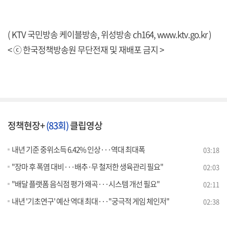
( KTV 국민방송 케이블방송, 위성방송 ch164,
www.ktv.go.kr
)
< ⓒ 한국정책방송원 무단전재 및 재배포 금지 >
정책현장+
(83회)
클립영상
내년 기준 중위소득 6.42% 인상···역대 최대폭
03:18
"장마 후 폭염 대비···배추·무 철저한 생육관리 필요"
02:03
"배달 플랫폼 음식점 평가 왜곡···시스템 개선 필요"
02:11
내년 '기초연구' 예산 역대 최대···"궁극적 게임 체인저"
02:38