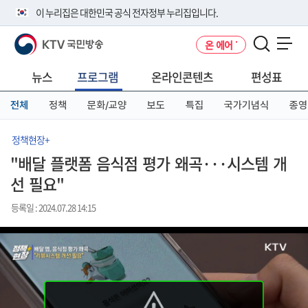
본
메
전
이 누리집은 대한민국 공식 전자정부 누리집입니다.
문
뉴
체
바
바
메
KTV 국민방송
온 에어
로
로
뉴
공식 누리집 주소 확인하기
메뉴 열기
가
가
바
go.kr 주소를 사용하는 누리집은 대한민국 정부기관이 관리하는 누리집입
기
기
로
뉴스
프로그램
온라인콘텐츠
편성표
니다.
가
이밖에 or.kr 또는 .kr등 다른 도메인 주소를 사용하고 있다면 아래 URL에
기
전체
정책
문화/교양
보도
특집
국가기념식
종영
서 도메인 주소를 확인해 보세요
운영중인 공식 누리집보기
정책현장+
"배달 플랫폼 음식점 평가 왜곡···시스템 개
선 필요"
등록일 : 2024.07.28 14:15