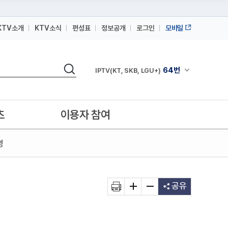
KTV소개
KTV소식
편성표
정보공개
로그인
모바일
164번
스카이라이프
검색
64번
채널안내 펼쳐
IPTV(KT, SKB, LGU+)
164번
스카이라이프
64번
IPTV(KT, SKB, LGU+)
츠
이용자 참여
164번
스카이라이프
영
공유