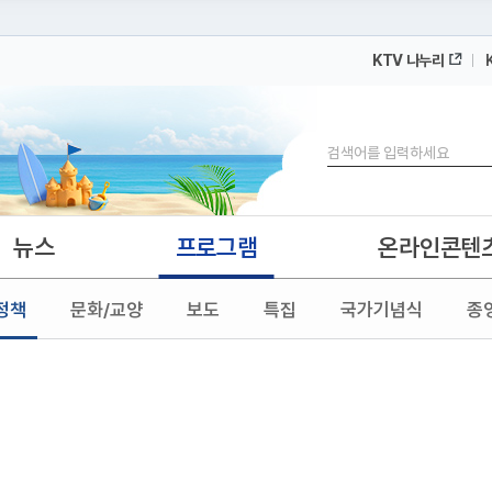
KTV 나누리
 누리집입니다.
 아래 URL에서 도메인 주소를 확인해 보세요
검색
뉴스
프로그램
온라인콘텐
정책
문화/교양
보도
특집
국가기념식
종