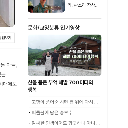
리, 판소리 작창가
이향송
문화/교양분류 인기영상
팝업보기
는 아들,
있는
산을 품은 부엌 해발 700미터의
 시대에도
행복
고향이 품어준 시련 흙 위에 다시 서다
피클볼에 담은 승부수
알싸한 인생이어도 향긋하니 아니 좋은가