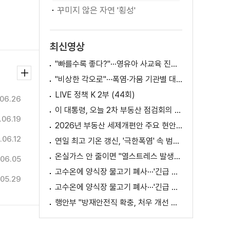
꾸미지 않은 자연 '횡성'
최신영상
"빠를수록 좋다?"···영유아 사교육 진실과 해법은?
"비상한 각오로"···폭염·가뭄 기관별 대책은?
LIVE 정책 K 2부 (44회)
06.26
이 대통령, 오늘 2차 부동산 점검회의 주재
.06.19
2026년 부동산 세제개편안 주요 현안 팩트체크 [K-정책 사용법]
.06.12
연일 최고 기온 갱신, '극한폭염' 속 범정부 피해 예방 대책은? [정.주.행]
온실가스 안 줄이면 "열스트레스 발생일 29배 증가"
.06.05
고수온에 양식장 물고기 폐사···'긴급 방류' 지원
.05.29
고수온에 양식장 물고기 폐사···'긴급 방류' 지원
행안부 "방재안전직 확충, 처우 개선 등 위한 제도개선 추진" [정책 바로보기]