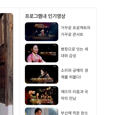
프로그램내 인기영상
거꾸로 프로젝트의
거꾸로 콘서트
병창으로 잇는 세
대와 감성
소리와 공예의 경
계를 허물다!
재즈의 리듬과 국
악의 만남
부산에 틔운 판소