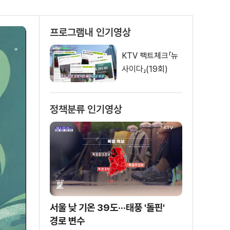
프로그램내 인기영상
KTV 팩트체크「뉴
사이다」(19회)
정책분류 인기영상
서울 낮 기온 39도···태풍 '돌핀'
경로 변수