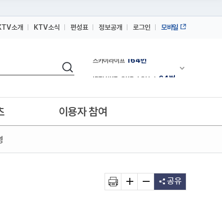
KTV소개
KTV소식
편성표
정보공개
로그인
모바일
164번
스카이라이프
검색
64번
채널안내 펼쳐
IPTV(KT, SKB, LGU+)
164번
스카이라이프
64번
IPTV(KT, SKB, LGU+)
츠
이용자 참여
164번
스카이라이프
영
공유