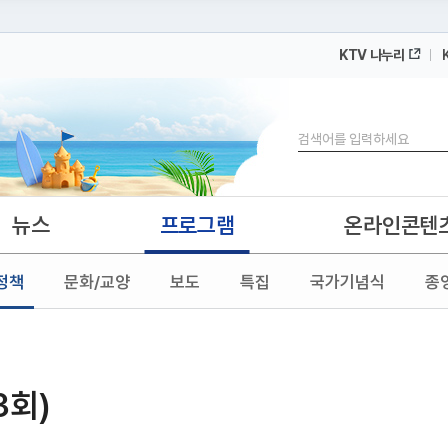
KTV 나누리
 누리집입니다.
 아래 URL에서 도메인 주소를 확인해 보세요
검색
뉴스
프로그램
온라인콘텐
정책
문화/교양
보도
특집
국가기념식
종
3회)