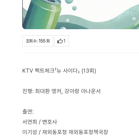
1
조회수 : 155 회
KTV 팩트체크「뉴 사이다」 (13회)
진행: 최대환 앵커, 강아랑 아나운서
출연:
서연희 / 변호사
이기성 / 재외동포청 재외동포정책국장