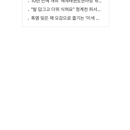
10년 만에 개최 '세계태권도한마당' 61개국 참가
"발 담그고 더위 식혀요" 청계천 피서지로 인기
폭염 잊은 채 오감으로 즐기는 '이색 독서' 인기