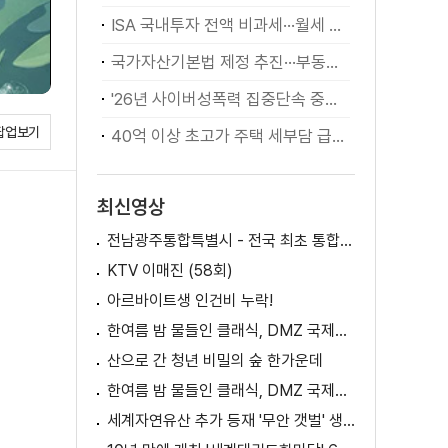
ISA 국내투자 전액 비과세···월세 세액공제 확대
국가자산기본법 제정 추진···부동산·주식 등 통합 관리
'26년 사이버성폭력 집중단속 중간성과 발표···향후 추진계획은?
팝업보기
40억 이상 초고가 주택 세부담 급증···실수요자 보호 강화
최신영상
전남광주통합특별시 - 전국 최초 통합돌봄 모델
KTV 이매진 (58회)
아르바이트생 인건비 누락!
한여름 밤 물들인 클래식, DMZ 국제음악제 성황
산으로 간 청년 비밀의 숲 한가운데
한여름 밤 물들인 클래식, DMZ 국제음악제 성황
세계자연유산 추가 등재 '무안 갯벌' 생태 체험