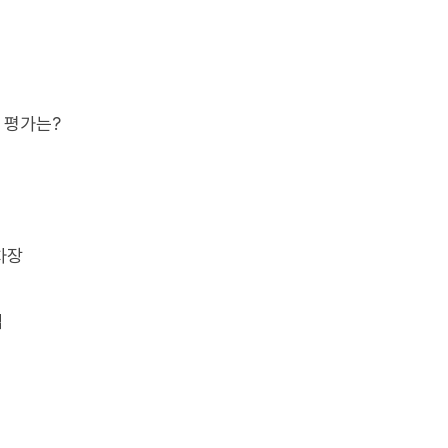
 평가는?
차장
법