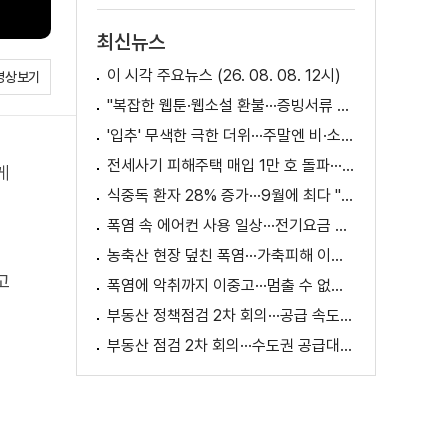
최신뉴스
이 시각 주요뉴스 (26. 08. 08. 12시)
영상보기
"복잡한 웹툰·웹소설 환불···증빙서류 요구까지"
'입추' 무색한 극한 더위···주말엔 비·소나기
전세사기 피해주택 매입 1만 호 돌파···피해 지원 속도
게
식중독 환자 28% 증가···9월에 최다 "입추 방심 금물"
폭염 속 에어컨 사용 일상···전기요금 줄이려면?
농축산 현장 덮친 폭염···가축피해 이틀 새 28만 마리↑
고
폭염에 악취까지 이중고···멈출 수 없는 필수노동
부동산 정책점검 2차 회의···공급 속도전 본격화하나
부동산 점검 2차 회의···수도권 공급대책 논의