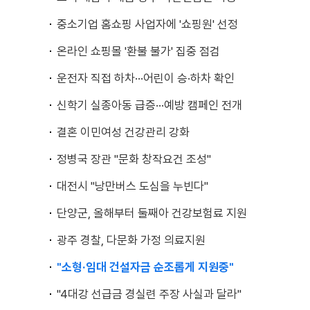
중소기업 홈쇼핑 사업자에 '쇼핑원' 선정
온라인 쇼핑몰 '환불 불가' 집중 점검
운전자 직접 하차···어린이 승·하차 확인
신학기 실종아동 급증···예방 캠페인 전개
결혼 이민여성 건강관리 강화
정병국 장관 "문화 창작요건 조성"
대전시 "낭만버스 도심을 누빈다"
단양군, 올해부터 둘째아 건강보험료 지원
광주 경찰, 다문화 가정 의료지원
"소형·임대 건설자금 순조롭게 지원중"
"4대강 선급금 경실련 주장 사실과 달라"