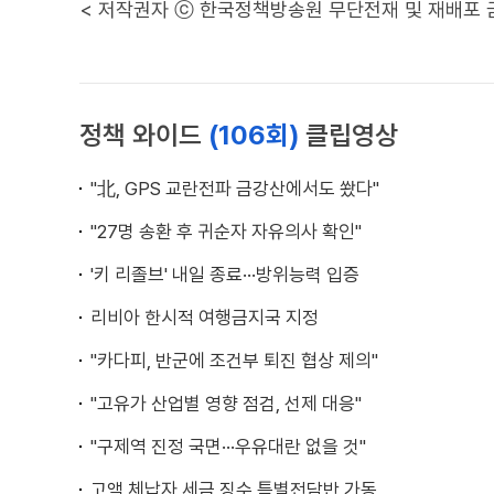
< 저작권자 ⓒ 한국정책방송원 무단전재 및 재배포 
정책 와이드
(106회)
클립영상
"北, GPS 교란전파 금강산에서도 쐈다"
"27명 송환 후 귀순자 자유의사 확인"
'키 리졸브' 내일 종료···방위능력 입증
리비아 한시적 여행금지국 지정
"카다피, 반군에 조건부 퇴진 협상 제의"
"고유가 산업별 영향 점검, 선제 대응"
"구제역 진정 국면···우유대란 없을 것"
고액 체납자 세금 징수 특별전담반 가동