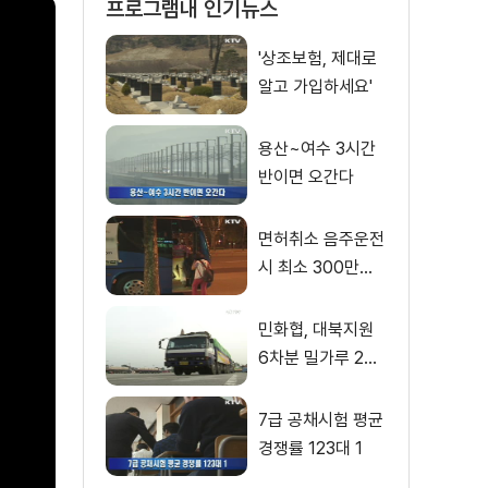
프로그램내 인기뉴스
'상조보험, 제대로
알고 가입하세요'
용산~여수 3시간
반이면 오간다
면허취소 음주운전
시 최소 300만원
벌금
민화협, 대북지원
6차분 밀가루 200
t 전달
7급 공채시험 평균
경쟁률 123대 1