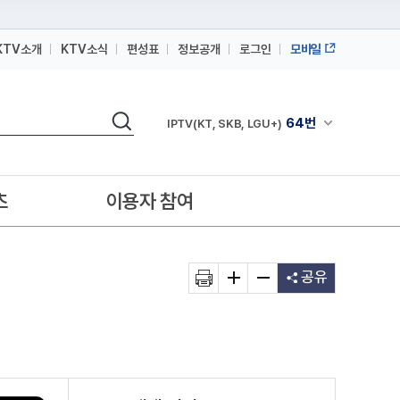
KTV소개
KTV소식
편성표
정보공개
로그인
모바일
164번
스카이라이프
검색
64번
채널안내 펼쳐
IPTV(KT, SKB, LGU+)
164번
스카이라이프
64번
IPTV(KT, SKB, LGU+)
츠
이용자 참여
164번
스카이라이프
공유