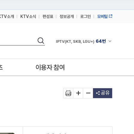
KTV소개
KTV소식
편성표
정보공개
로그인
모바일
164번
스카이라이프
검색
64번
채널안내 펼쳐
IPTV(KT, SKB, LGU+)
164번
스카이라이프
64번
IPTV(KT, SKB, LGU+)
츠
이용자 참여
164번
스카이라이프
공유