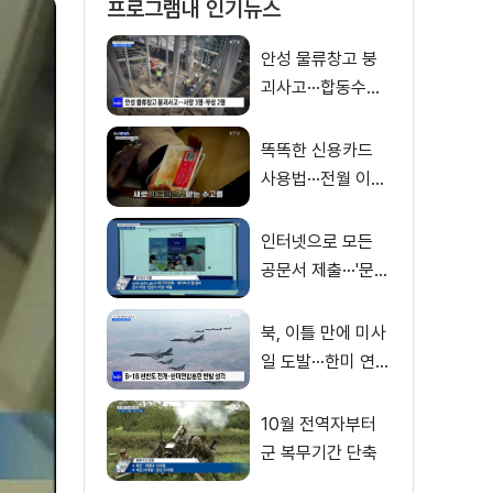
프로그램내 인기뉴스
안성 물류창고 붕
괴사고···합동수사
전담팀 구성
똑똑한 신용카드
사용법···전월 이용
실적 제외 거래는?
[S&News]
인터넷으로 모든
공문서 제출···'문서
24' 전면 시행
북, 이틀 만에 미사
일 도발···한미 연합
훈련 반발
10월 전역자부터
군 복무기간 단축