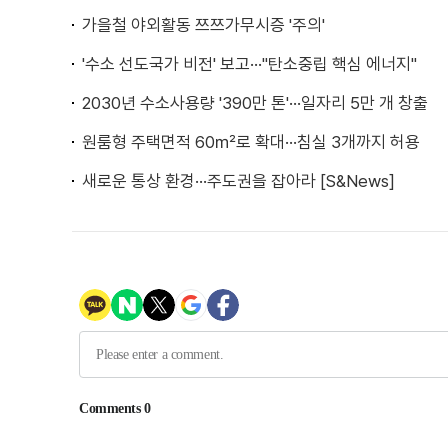
가을철 야외활동 쯔쯔가무시증 '주의'
'수소 선도국가 비전' 보고···"탄소중립 핵심 에너지"
2030년 수소사용량 '390만 톤'···일자리 5만 개 창출
원룸형 주택면적 60㎡로 확대···침실 3개까지 허용
새로운 통상 환경···주도권을 잡아라 [S&News]