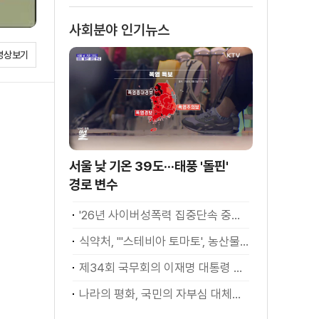
사회분야 인기뉴스
영상보기
서울 낮 기온 39도···태풍 '돌핀'
경로 변수
'26년 사이버성폭력 집중단속 중간성과 발표···향후 추진계획은?
식약처, "'스테비아 토마토', 농산물 아닌 가공식품"
제34회 국무회의 이재명 대통령 모두발언
나라의 평화, 국민의 자부심 대체불가 대한민국 이재명 대통령 모두말씀