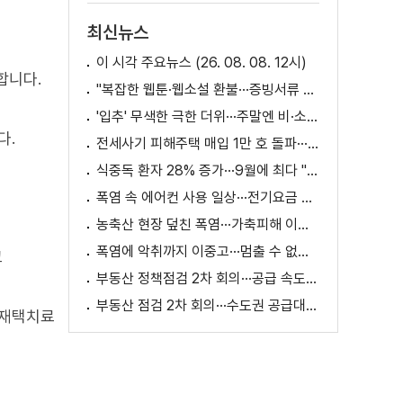
최신뉴스
이 시각 주요뉴스 (26. 08. 08. 12시)
합니다.
"복잡한 웹툰·웹소설 환불···증빙서류 요구까지"
'입추' 무색한 극한 더위···주말엔 비·소나기
다.
전세사기 피해주택 매입 1만 호 돌파···피해 지원 속도
식중독 환자 28% 증가···9월에 최다 "입추 방심 금물"
폭염 속 에어컨 사용 일상···전기요금 줄이려면?
농축산 현장 덮친 폭염···가축피해 이틀 새 28만 마리↑
폭염에 악취까지 이중고···멈출 수 없는 필수노동
고
부동산 정책점검 2차 회의···공급 속도전 본격화하나
부동산 점검 2차 회의···수도권 공급대책 논의
 재택치료