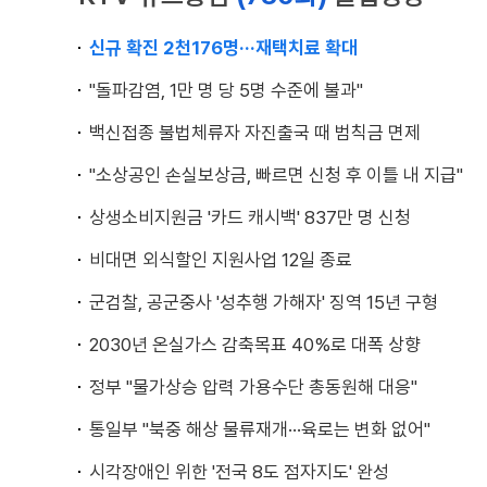
신규 확진 2천176명···재택치료 확대
"돌파감염, 1만 명 당 5명 수준에 불과"
백신접종 불법체류자 자진출국 때 범칙금 면제
"소상공인 손실보상금, 빠르면 신청 후 이틀 내 지급"
상생소비지원금 '카드 캐시백' 837만 명 신청
비대면 외식할인 지원사업 12일 종료
군검찰, 공군중사 '성추행 가해자' 징역 15년 구형
2030년 온실가스 감축목표 40%로 대폭 상향
정부 "물가상승 압력 가용수단 총동원해 대응"
통일부 "북중 해상 물류재개···육로는 변화 없어"
시각장애인 위한 '전국 8도 점자지도' 완성