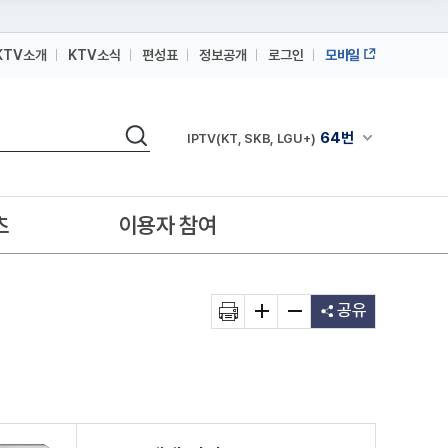
KTV소개
KTV소식
편성표
정보공개
로그인
모바일
164번
스카이라이프
검색
64번
채널안내 펼쳐
IPTV(KT, SKB, LGU+)
164번
스카이라이프
64번
IPTV(KT, SKB, LGU+)
츠
이용자 참여
164번
스카이라이프
공유