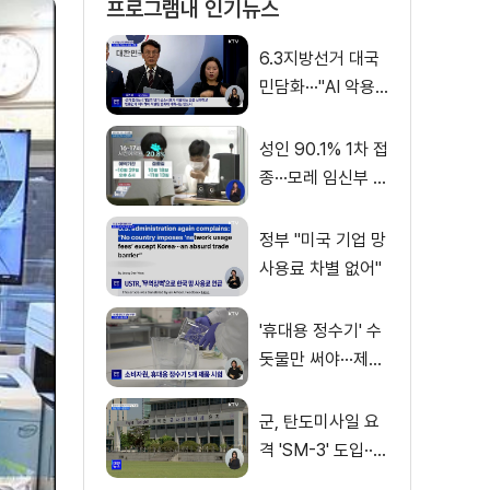
프로그램내 인기뉴스
6.3지방선거 대국
민담화···"AI 악용
가짜뉴스 처벌"
성인 90.1% 1차 접
종···모레 임신부 사
전예약
정부 "미국 기업 망
사용료 차별 없어"
'휴대용 정수기' 수
돗물만 써야···제품
별 성능 차이
군, 탄도미사일 요
격 'SM-3' 도입···
이지스함 탑재