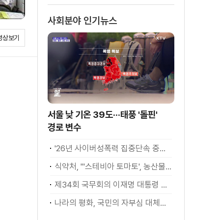
사회분야 인기뉴스
영상보기
서울 낮 기온 39도···태풍 '돌핀'
경로 변수
'26년 사이버성폭력 집중단속 중간성과 발표···향후 추진계획은?
식약처, "'스테비아 토마토', 농산물 아닌 가공식품"
제34회 국무회의 이재명 대통령 모두발언
나라의 평화, 국민의 자부심 대체불가 대한민국 이재명 대통령 모두말씀