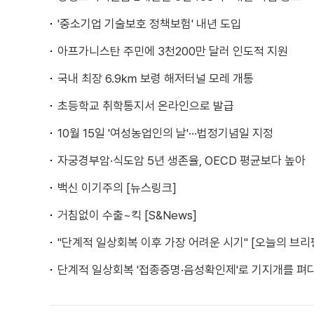
'중소기업 기술보호 정책보험' 내년 도입
아프가니스탄 주민에 3천200만 달러 인도적 지원
국내 최장 6.9㎞ 보령 해저터널 모레 개통
초등학교 취학통지서 온라인으로 발급
10월 15일 '여성농업인의 날'···법정기념일 지정
자궁경부암·식도암 5년 생존율, OECD 평균보다 높아
백신 이기주의 [뉴스링크]
거침없이 수출~킥 [S&News]
"단계적 일상회복 이후 가장 어려운 시기" [오늘의 브리
단계적 일상회복 '접종증명·음성확인제'로 기지개를 펴다