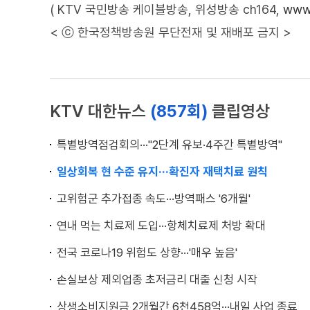
( KTV 국민방송 케이블방송, 위성방송 ch164,
www.
< ⓒ 한국정책방송원 무단전재 및 재배포 금지 >
KTV 대한뉴스
(857회)
클립영상
특별방역점검회의···"2단계 유보·4주간 특별방역"
일상회복 현 수준 유지···확진자 재택치료 원칙
고위험군 추가접종 속도···방역패스 '6개월'
연내 먹는 치료제 도입···항체치료제 처방 확대
전국 코로나19 위험도 상향···'매우 높음'
손실보상 제외업종 초저금리 대출 신청 시작
상생소비지원금 2개월간 6천458억···내일 사업 종료