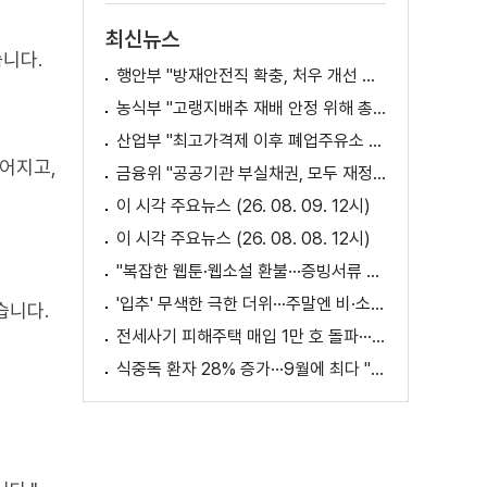
최신뉴스
니다.
행안부 "방재안전직 확충, 처우 개선 등 위한 제도개선 추진"
농식부 "고랭지배추 재배 안정 위해 총력···배추가격 점차 안정세"
산업부 "최고가격제 이후 폐업주유소 증가? 사실 아냐"
어지고,
금융위 "공공기관 부실채권, 모두 재정으로 보전되는 것 아냐"
이 시각 주요뉴스 (26. 08. 09. 12시)
이 시각 주요뉴스 (26. 08. 08. 12시)
"복잡한 웹툰·웹소설 환불···증빙서류 요구까지"
'입추' 무색한 극한 더위···주말엔 비·소나기
습니다.
전세사기 피해주택 매입 1만 호 돌파···피해 지원 속도
식중독 환자 28% 증가···9월에 최다 "입추 방심 금물"