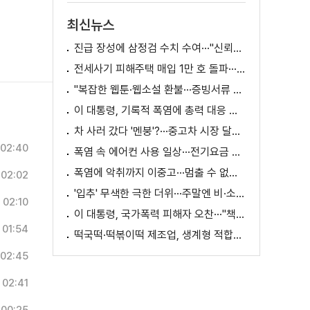
최신뉴스
진급 장성에 삼정검 수치 수여···"신뢰회복 애써달라"
전세사기 피해주택 매입 1만 호 돌파···피해 지원 속도
"복잡한 웹툰·웹소설 환불···증빙서류 요구까지"
이 대통령, 기록적 폭염에 총력 대응 지시 [외신에 비친 한국]
차 사러 갔다 '멘붕'?···중고차 시장 달라진다
02:40
폭염 속 에어컨 사용 일상···전기요금 줄이려면?
폭염에 악취까지 이중고···멈출 수 없는 필수노동
02:02
'입추' 무색한 극한 더위···주말엔 비·소나기
02:10
이 대통령, 국가폭력 피해자 오찬···"책임지고 치유"
01:54
떡국떡·떡볶이떡 제조업, 생계형 적합업종 재지정
02:45
02:41