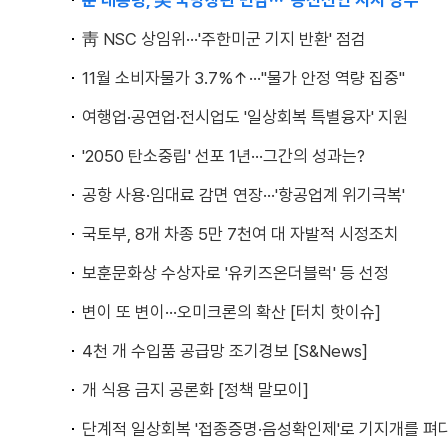
문 대통령, 美 국방장관 면담···"종전선언 지지 당부"
靑 NSC 상임위···'주한미군 기지 반환' 점검
11월 소비자물가 3.7%↑···"물가 안정 역량 집중"
여행업·공연업·전시업도 '일상회복 특별융자' 지원
'2050 탄소중립' 선포 1년···그간의 성과는?
공항 사용·임대료 감면 연장···'항공업계 위기극복'
국토부, 8개 차종 5만 7천여 대 자발적 시정조치
보훈문화상 수상자로 '유키즈온더블럭' 등 선정
변이 또 변이···오미크론의 확산 [터치 핫이슈]
4천 개 수입품 공급망 조기경보 [S&News]
개 식용 금지 공론화 [정책 말모이]
단계적 일상회복 '접종증명·음성확인제'로 기지개를 펴다