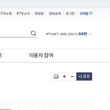
KTV소개
KTV소식
편성표
정보공개
로그인
모바일
164번
스카이라이프
검색
64번
채널안내 펼쳐
IPTV(KT, SKB, LGU+)
164번
스카이라이프
64번
IPTV(KT, SKB, LGU+)
츠
이용자 참여
164번
스카이라이프
공유