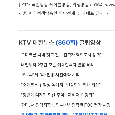
( KTV 국민방송 케이블방송, 위성방송 ch164,
www.
< ⓒ 한국정책방송원 무단전재 및 재배포 금지 >
KTV 대한뉴스
(860회)
클립영상
오미크론 국내 첫 확진···"접촉자 역학조사 강화"
내일부터 2주간 모든 해외입국자 열흘 격리
18∼49세 3차 접종 사전예약 시작
"오미크론 위험성 높아져···일상회복 위해 최선"
"청년이 디지털 혁신 주역···교육 대폭 강화"
한미, 새 전략지침 승인···내년 전작권 FOC 평가 시행