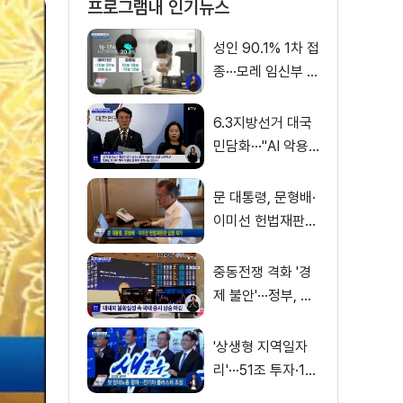
프로그램내 인기뉴스
성인 90.1% 1차 접
종···모레 임신부 사
전예약
6.3지방선거 대국
민담화···"AI 악용
가짜뉴스 처벌"
문 대통령, 문형배·
이미선 헌법재판관
임명 재가
중동전쟁 격화 '경
제 불안'···정부, 금
융·수출입 영향 최
소화
'상생형 지역일자
리'···51조 투자·13
만 명 고용