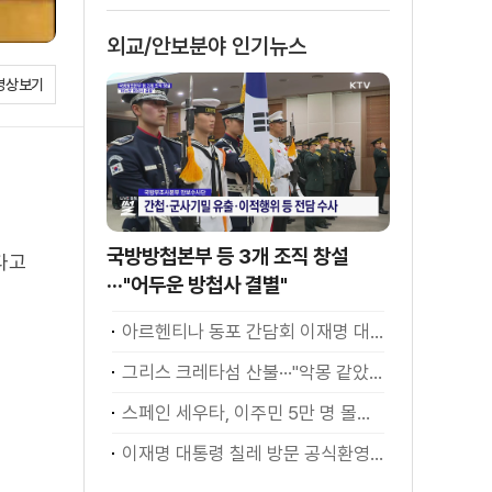
외교/안보분야 인기뉴스
영상보기
국방방첩본부 등 3개 조직 창설
다고
···"어두운 방첩사 결별"
아르헨티나 동포 간담회 이재명 대통령 모두발언
그리스 크레타섬 산불···"악몽 같았다" [월드 투데이]
스페인 세우타, 이주민 5만 명 몰려 [월드 투데이]
이재명 대통령 칠레 방문 공식환영식