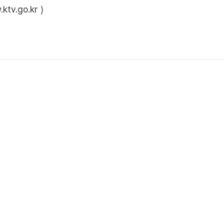
ktv.go.kr
)