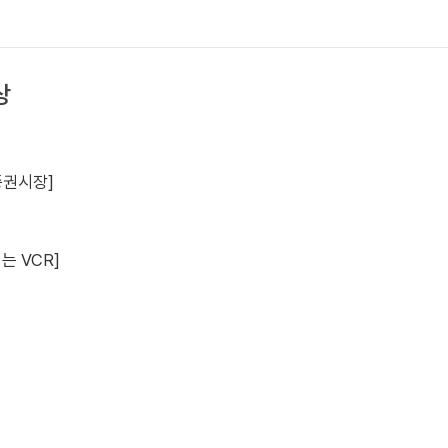
상
증권시장]
는 VCR]