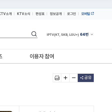
KTV소개
KTV소식
편성표
정보공개
로그인
모바일
164번
스카이라이프
검색
64번
채널안내 펼쳐
IPTV(KT, SKB, LGU+)
164번
스카이라이프
64번
IPTV(KT, SKB, LGU+)
츠
이용자 참여
164번
스카이라이프
공유