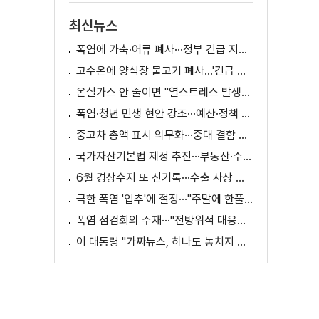
최신뉴스
폭염에 가축·어류 폐사···정부 긴급 지원책 마련
고수온에 양식장 물고기 폐사...'긴급 방류' 지원
온실가스 안 줄이면 "열스트레스 발생일 29배 증가"
폭염·청년 민생 현안 강조···예산·정책 방향 제시
중고차 총액 표시 의무화···중대 결함 시 '계약 해제'
국가자산기본법 제정 추진···부동산·주식 등 통합 관리
6월 경상수지 또 신기록···수출 사상 첫 1천억 달러
극한 폭염 '입추'에 절정···"주말에 한풀 꺾인다"
폭염 점검회의 주재···"전방위적 대응체계 가동"
이 대통령 "가짜뉴스, 하나도 놓치지 말고 바로잡아야"