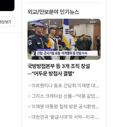
외교/안보분야 인기뉴스
영상보기
국방방첩본부 등 3개 조직 창설
···"어두운 방첩사 결별"
아르헨티나 동포 간담회 이재명 대통령 모두발언
그리스 크레타섬 산불···"악몽 같았다" [월드 투데이]
이재명 대통령 칠레 방문 공식환영식
대한민국 '황금시대'의 서막···미국·남미 순방 성과 총정리 [정.주.행]