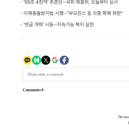
'59조 4천억' 추경안···국회 예결위, 오늘부터 심사
이해충돌방지법 시행···"부모찬스 등 각종 특혜 제한"
'연금 개혁' 시동···지속가능 복지 실현