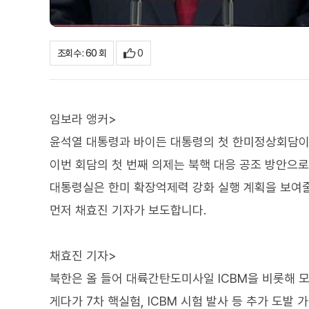
0
조회수 : 60 회
임보라 앵커>
윤석열 대통령과 바이든 대통령의 첫 한미정상회담이
이번 회담의 첫 번째 의제는 북핵 대응 공조 방안으
대통령실은 한미 확장억제력 강화 실행 계획을 보여
먼저 채효진 기자가 보도합니다.
채효진 기자>
북한은 올 들어 대륙간탄도미사일 ICBM을 비롯해 모
게다가 7차 핵실험, ICBM 시험 발사 등 추가 도발