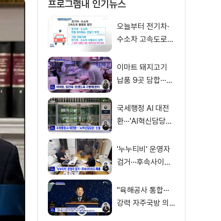
프로그램내 인기뉴스
오늘부터 전기차·
수소차 고속도로
통행료 50% 할인
이마트 돼지고기
납품 9곳 담합···과
징금 31억 원
국세행정 AI 대전
환···'AI혁신담당관'
신설
'누누티비' 운영자
검거···후속사이트
도 폐쇄
"육해공사 통합···
강력 자주국방 의
지로 무장"