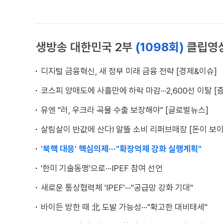
생방송 대한민국 2부
(1098회)
클립영
디지털 금융혁신, 새 정부 미래 금융 전략 [경제&이슈]
코스피 양매도에 사흘만에 하락 마감···2,600선 이탈 [
유엔 "러, 우크라 곡물 수출 보장해야" [글로벌뉴스]
살림살이 반값에 산다! 알뜰 소비 리퍼브매장 [돈이 보이
'북핵 대응' 핵심의제···"확장억제 강화 실행계획"
'한미 기술동맹'으로···IPEF 참여 선언
새로운 통상협력체 'IPEF'···"공급망 강화 기대"
바이든 방한 때 北 도발 가능성···"확고한 대비태세"