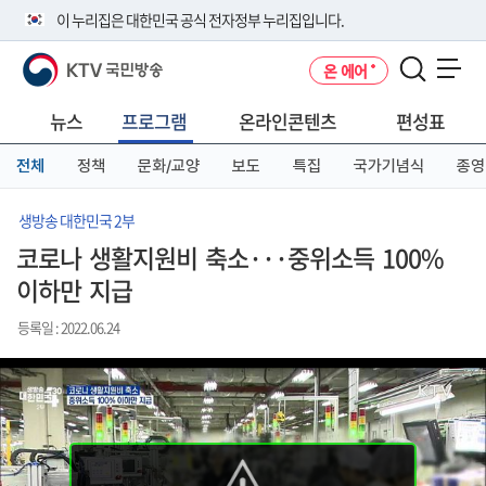
본
메
전
이 누리집은 대한민국 공식 전자정부 누리집입니다.
문
뉴
체
바
바
메
KTV 국민방송
온 에어
로
로
뉴
공식 누리집 주소 확인하기
메뉴 열기
가
가
바
go.kr 주소를 사용하는 누리집은 대한민국 정부기관이 관리하는 누리집입
기
기
로
뉴스
프로그램
온라인콘텐츠
편성표
니다.
가
이밖에 or.kr 또는 .kr등 다른 도메인 주소를 사용하고 있다면 아래 URL에
기
전체
정책
문화/교양
보도
특집
국가기념식
종영
서 도메인 주소를 확인해 보세요
운영중인 공식 누리집보기
생방송 대한민국 2부
코로나 생활지원비 축소···중위소득 100%
이하만 지급
등록일 : 2022.06.24