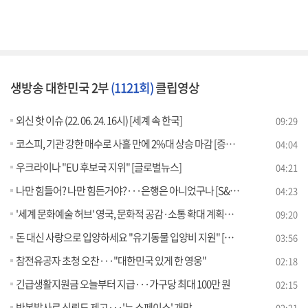
생방송 대한민국 2부
(1121회)
클립영상
외신 핫 이슈 (22. 06. 24. 16시) [세계 속 한국]
09:29
코스피, 기관 강한 매수로 사흘 만에 2%대 상승 마감 [증권시장]
04:04
우크라이나 "EU 후보국 지위" [글로벌뉴스]
04:21
나만 힘들어? 나만 힘든거야?···은행은 아니었구나 [S&News]
04:23
'세계 문화예술 허브' 영국, 문화적 공감·소통 확대 계획은? [세계 속 한국]
09:20
돈 대신 사랑으로 입양하세요 "유기동물 입양비 지원" [돈이 보이는 VCR]
03:56
참전유공자 초청 오찬···"대한민국 있게 한 영웅"
02:18
긴급생활지원금 오늘부터 지급···가구당 최대 100만 원
02:15
반복발사로 신뢰도 제고···'뉴 스페이스' 개막
02:21