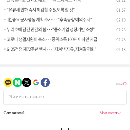
"유류세 인하 즉시 체감할 수 있도록 할 것"
01:57
北, 중요 군사행동 계획 추가···"후속동향 예의주시"
02:10
누리호에 담긴 민간의 힘···"중소기업 성장기반 조성"
02:23
코로나 생활지원비 축소···중위소득 100% 이하만 지급
02:23
6·25전쟁 제72주년 행사···"지켜낸 자유, 지켜갈 평화"
02:13