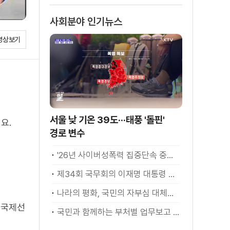
사회분야 인기뉴스
영상보기
서울 낮 기온 39도···태풍 '돌핀'
요.
경로 변수
'26년 사이버성폭력 집중단속 중간성과 발표···향후 추진계획은?
제34회 국무회의 이재명 대통령 모두발언
나라의 평화, 국민의 자부심 대체불가 대한민국 이재명 대통령 모두말씀
 국제선
국민과 함께하는 부처별 업무보고 재개