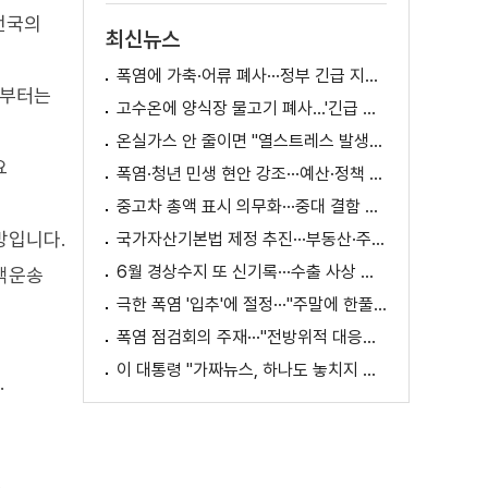
전국의
최신뉴스
폭염에 가축·어류 폐사···정부 긴급 지원책 마련
 부터는
고수온에 양식장 물고기 폐사...'긴급 방류' 지원
온실가스 안 줄이면 "열스트레스 발생일 29배 증가"
요
폭염·청년 민생 현안 강조···예산·정책 방향 제시
중고차 총액 표시 의무화···중대 결함 시 '계약 해제'
망입니다.
국가자산기본법 제정 추진···부동산·주식 등 통합 관리
6월 경상수지 또 신기록···수출 사상 첫 1천억 달러
여객운송
극한 폭염 '입추'에 절정···"주말에 한풀 꺾인다"
폭염 점검회의 주재···"전방위적 대응체계 가동"
이 대통령 "가짜뉴스, 하나도 놓치지 말고 바로잡아야"
.