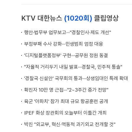
KTV 대한뉴스
(1020회)
클립영상
행안·법무부 업무보고···"경찰인사·제도 개선"
부정부패 수사 강화···민생범죄 엄정 대응
'디지털플랫폼정부' 구현···공무원 정원 동결
"자율적 거리두기 내일 발표···경찰국, 민주적 통솔"
'경찰국 신설안' 국무회의 통과···상생임대인 특례 확대
확진자 10만 명 근접···"2~3주간 증가 전망"
육군 '아파치' 참가 최대 규모 항공훈련 공개
IPEF 화상 장관회의 오늘부터 이틀간 개최
박진 "외교부, 혁신·역동적 과기외교 전개할 것"