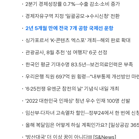
2분기 경제성장률 0.7%···수출 감소·소비 증가
경제자유구역 지정 '일괄공모→수시신청' 전환
2년 5개월 만에 전국 7개 공항 국제선 운항
싱가포르서 'K-콘텐츠 엑스포' 개최···해외 판로 확대
관광공사, 8월 추천 '섬 여행지' 6곳 선정
한국인 평균 기대수명 83.5년···보건의료인력은 부족
우리은행 직원 697억 원 횡령···"내부통제 개선방안 마
'6·25전쟁 유엔군 참전의 날' 기념식 내일 개최
'2022 대한민국 인재상' 청년 우수 인재 100명 선발
임산부·다자녀 고속열차 할인···정부24에서 한 번에 신
올해 복달임은 어떻게 하실 계획인가요? [일상공감 365
'방산대국' 더 이상 꿈이 아니다!!! [S&News]