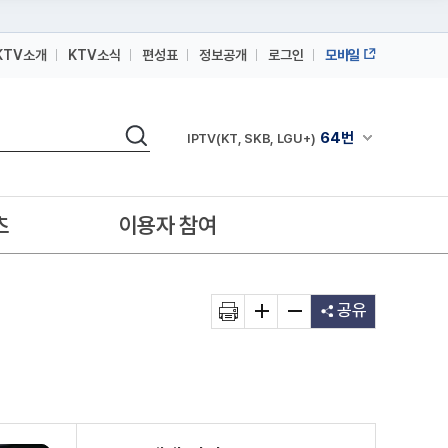
KTV소개
KTV소식
편성표
정보공개
로그인
모바일
164번
스카이라이프
검색
64번
채널안내 펼쳐
IPTV(KT, SKB, LGU+)
164번
스카이라이프
64번
IPTV(KT, SKB, LGU+)
츠
이용자 참여
164번
스카이라이프
공유