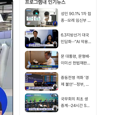
프로그램내 인기뉴스
성인 90.1% 1차 접
종···모레 임신부 사
전예약
6.3지방선거 대국
민담화···"AI 악용
가짜뉴스 처벌"
문 대통령, 문형배·
이미선 헌법재판관
임명 재가
중동전쟁 격화 '경
제 불안'···정부, 금
융·수출입 영향 최
소화
국무회의 최초 생
중계···24시간 SN
S 밀착소통