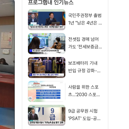
프로그램내 인기뉴스
국민주권정부 출범
1년 "남은 4년은 8
년처럼"
전셋집 경매 넘어
가도 '전세보증금'
먼저 돌려받는다
보조배터리 기내
반입 규정 강화··
·'수량·보관 제한'
사람을 위한 스포
츠…'2030 스포츠
비전' 공개
9급 공무원 시험
'PSAT' 도입··공정
채용 위한 변화는?