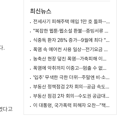
최신뉴스
전세사기 피해주택 매입 1만 호 돌파···피해 지원 속도
"복잡한 웹툰·웹소설 환불···증빙서류 요구까지"
식중독 환자 28% 증가···9월에 최다 "입추 방심 금물"
다.
폭염 속 에어컨 사용 일상···전기요금 줄이려면?
농축산 현장 덮친 폭염···가축피해 이틀 새 28만 마리↑
폭염에 악취까지 이중고···멈출 수 없는 필수노동
'입추' 무색한 극한 더위···주말엔 비·소나기
부동산 정책점검 2차 회의···공급 속도전 본격화하나
부동산 점검 2차 회의···수도권 공급대책 논의
이 대통령, 국가폭력 피해자 오찬···"책임지고 치유"
였다고