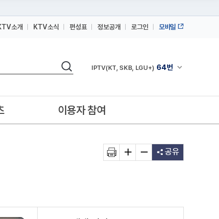
KTV소개
KTV소식
편성표
정보공개
로그인
모바일
164번
스카이라이프
검색
64번
채널안내 펼쳐
IPTV(KT, SKB, LGU+)
164번
스카이라이프
64번
IPTV(KT, SKB, LGU+)
츠
이용자 참여
164번
스카이라이프
공유