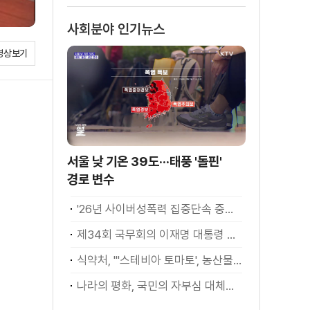
사회분야 인기뉴스
영상보기
서울 낮 기온 39도···태풍 '돌핀'
경로 변수
'26년 사이버성폭력 집중단속 중간성과 발표···향후 추진계획은?
제34회 국무회의 이재명 대통령 모두발언
식약처, "'스테비아 토마토', 농산물 아닌 가공식품"
나라의 평화, 국민의 자부심 대체불가 대한민국 이재명 대통령 모두말씀