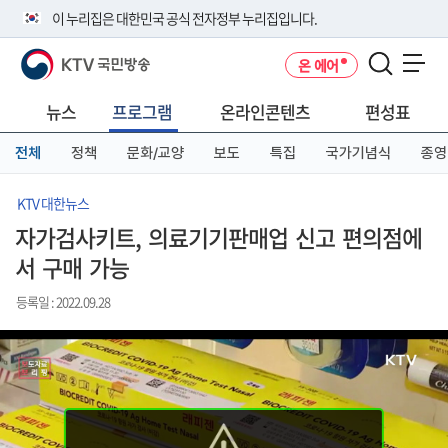
본
메
전
이 누리집은 대한민국 공식 전자정부 누리집입니다.
문
뉴
체
바
바
메
KTV 국민방송
온 에어
로
로
뉴
공식 누리집 주소 확인하기
메뉴 열기
가
가
바
go.kr 주소를 사용하는 누리집은 대한민국 정부기관이 관리하는 누리집입
기
기
로
뉴스
프로그램
온라인콘텐츠
편성표
니다.
가
이밖에 or.kr 또는 .kr등 다른 도메인 주소를 사용하고 있다면 아래 URL에
기
전체
정책
문화/교양
보도
특집
국가기념식
종영
서 도메인 주소를 확인해 보세요
운영중인 공식 누리집보기
KTV 대한뉴스
자가검사키트, 의료기기판매업 신고 편의점에
서 구매 가능
등록일 : 2022.09.28