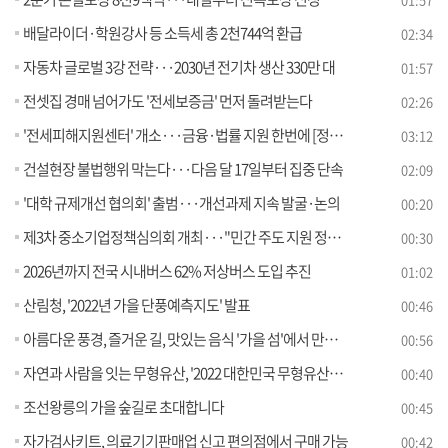
배달라이더·학원강사 등 소득세 총 2천744억 환급
02:34
자동차 글로벌 3강 전략···2030년 전기차 생산 330만 대
01:57
전셋집 경매 넘어가도 '전세보증금' 먼저 돌려받는다
02:26
'전세피해지원센터' 개소···금융·법률 지원 한번에 [정책현장+]
03:12
건설현장 불법행위 막는다···다음 달 17일부터 집중 단속
02:09
'대학 규제개선 협의회' 출범···개선과제 지속 발굴·논의
00:20
제3차 중소기업정책심의회 개최···"민간 주도 지원 정책 논의"
00:30
2026년까지 전국 시내버스 62% 저상버스 도입 추진
01:02
산림청, '2022년 가을 단풍예측지도' 발표
00:46
아름다운 풍경, 즐거운 길, 맛있는 음식 '가을 섬'에서 만나요
00:56
자연과 사람을 잇는 무형유산, '2022 대한민국 무형유산대전' 개최
00:40
조선왕릉의 가을 숲길로 초대합니다
00:45
자가검사키트, 의료기기판매업 신고 편의점에서 구매 가능
00:42