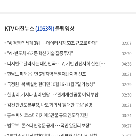
KTV 대한뉴스
(1063회)
클립영상
"AI 경쟁력 세계 3위···데이터시장 50조 규모로 확대"
02:07
"AI·반도체·6G 등 혁신 기술 집중투자"
02:20
디지털로 달라지는 대한민국···AI 기반 안전사회 실현 [뉴스의 맥]
04:36
힌남노 피해 읍·면 6개 지역 특별재난지역 선포
00:31
국정원 "북 핵실험 한다면 10월 16~11월 7일 가능성"
02:29
한 총리, 기시다 총리 면담···'관계개선 공통 이익 부합'
02:30
김건 한반도본부장, 나토 회의서 '담대한 구상' 설명
00:31
홍수 피해 코스타리카에 5만불 규모 인도적 지원
00:24
법무부 "론스타 판정문 공개···국민 알권리 보장"
00:27
2분기 손실보상 8천9백억···내일부터 신속보상 신청
01:57