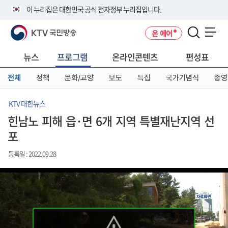
본
메
전
이 누리집은 대한민국 공식 전자정부 누리집입니다.
문
뉴
체
바
바
메
KTV 국민방송
온 에어
로
로
뉴
공식 누리집 주소 확인하기
메뉴 열기
가
가
바
go.kr 주소를 사용하는 누리집은 대한민국 정부기관이 관리하는 누리집입
기
기
로
뉴스
프로그램
온라인콘텐츠
편성표
니다.
가
이밖에 or.kr 또는 .kr등 다른 도메인 주소를 사용하고 있다면 아래 URL에
기
전체
정책
문화/교양
보도
특집
국가기념식
종영
서 도메인 주소를 확인해 보세요
운영중인 공식 누리집보기
KTV 대한뉴스
힌남노 피해 읍·면 6개 지역 특별재난지역 선
포
등록일 : 2022.09.28