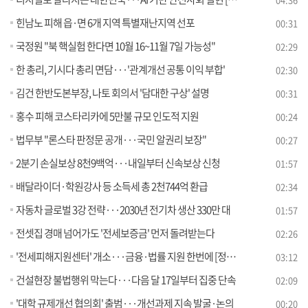
힌남노 피해 읍·면 6개 지역 특별재난지역 선포
00:31
국정원 "북 핵실험 한다면 10월 16~11월 7일 가능성"
02:29
한 총리, 기시다 총리 면담···'관계개선 공통 이익 부합'
02:30
김건 한반도본부장, 나토 회의서 '담대한 구상' 설명
00:31
홍수 피해 코스타리카에 5만불 규모 인도적 지원
00:24
법무부 "론스타 판정문 공개···국민 알권리 보장"
00:27
2분기 손실보상 8천9백억···내일부터 신속보상 신청
01:57
배달라이더·학원강사 등 소득세 총 2천744억 환급
02:34
자동차 글로벌 3강 전략···2030년 전기차 생산 330만 대
01:57
전셋집 경매 넘어가도 '전세보증금' 먼저 돌려받는다
02:26
'전세피해지원센터' 개소···금융·법률 지원 한번에 [정책현장+]
03:12
건설현장 불법행위 막는다···다음 달 17일부터 집중 단속
02:09
'대학 규제개선 협의회' 출범···개선과제 지속 발굴·논의
00:20