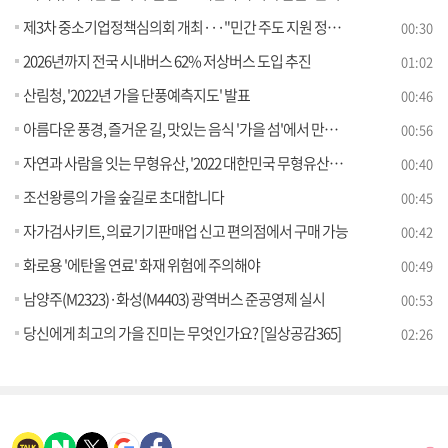
제3차 중소기업정책심의회 개최···"민간 주도 지원 정책 논의"
00:30
2026년까지 전국 시내버스 62% 저상버스 도입 추진
01:02
산림청, '2022년 가을 단풍예측지도' 발표
00:46
아름다운 풍경, 즐거운 길, 맛있는 음식 '가을 섬'에서 만나요
00:56
자연과 사람을 잇는 무형유산, '2022 대한민국 무형유산대전' 개최
00:40
조선왕릉의 가을 숲길로 초대합니다
00:45
자가검사키트, 의료기기판매업 신고 편의점에서 구매 가능
00:42
화로용 '에탄올 연료' 화재 위험에 주의해야
00:49
남양주(M2323)·화성(M4403) 광역버스 준공영제 실시
00:53
당신에게 최고의 가을 진미는 무엇인가요? [일상공감365]
02:26