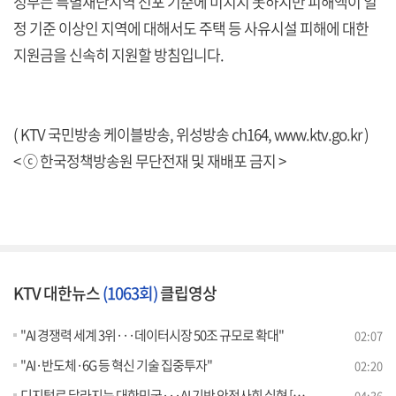
정부는 특별재난지역 선포 기준에 미치지 못하지만 피해액이 일
정 기준 이상인 지역에 대해서도 주택 등 사유시설 피해에 대한
지원금을 신속히 지원할 방침입니다.
( KTV 국민방송 케이블방송, 위성방송 ch164,
www.ktv.go.kr
)
< ⓒ 한국정책방송원 무단전재 및 재배포 금지 >
KTV 대한뉴스
(1063회)
클립영상
"AI 경쟁력 세계 3위···데이터시장 50조 규모로 확대"
02:07
"AI·반도체·6G 등 혁신 기술 집중투자"
02:20
디지털로 달라지는 대한민국···AI 기반 안전사회 실현 [뉴스의 맥]
04:36