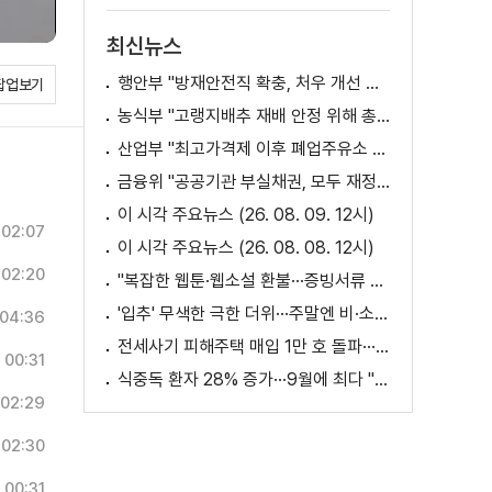
최신뉴스
행안부 "방재안전직 확충, 처우 개선 등 위한 제도개선 추진"
팝업보기
농식부 "고랭지배추 재배 안정 위해 총력···배추가격 점차 안정세"
산업부 "최고가격제 이후 폐업주유소 증가? 사실 아냐"
금융위 "공공기관 부실채권, 모두 재정으로 보전되는 것 아냐"
이 시각 주요뉴스 (26. 08. 09. 12시)
02:07
이 시각 주요뉴스 (26. 08. 08. 12시)
02:20
"복잡한 웹툰·웹소설 환불···증빙서류 요구까지"
'입추' 무색한 극한 더위···주말엔 비·소나기
04:36
전세사기 피해주택 매입 1만 호 돌파···피해 지원 속도
00:31
식중독 환자 28% 증가···9월에 최다 "입추 방심 금물"
02:29
02:30
00:31