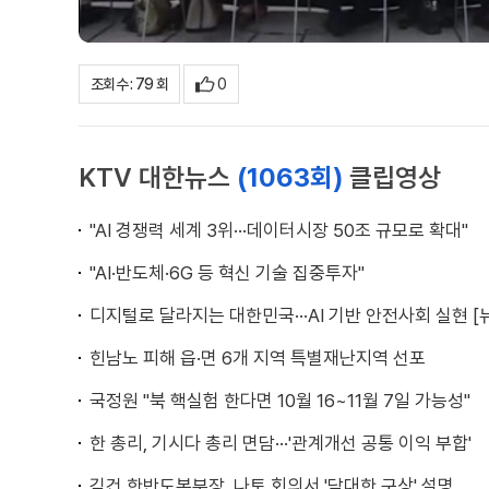
0
조회수 : 79 회
KTV 대한뉴스
(1063회)
클립영상
"AI 경쟁력 세계 3위···데이터시장 50조 규모로 확대"
"AI·반도체·6G 등 혁신 기술 집중투자"
디지털로 달라지는 대한민국···AI 기반 안전사회 실현 [
힌남노 피해 읍·면 6개 지역 특별재난지역 선포
국정원 "북 핵실험 한다면 10월 16~11월 7일 가능성"
한 총리, 기시다 총리 면담···'관계개선 공통 이익 부합'
김건 한반도본부장, 나토 회의서 '담대한 구상' 설명