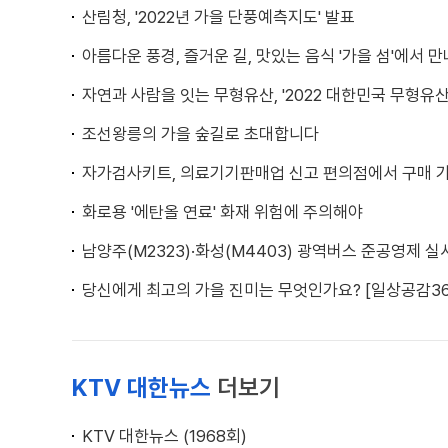
산림청, '2022년 가을 단풍예측지도' 발표
아름다운 풍경, 즐거운 길, 맛있는 음식 '가을 섬'에서 
자연과 사람을 잇는 무형유산, '2022 대한민국 무형유
조선왕릉의 가을 숲길로 초대합니다
자가검사키트, 의료기기판매업 신고 편의점에서 구매 
화로용 '에탄올 연료' 화재 위험에 주의해야
남양주(M2323)·화성(M4403) 광역버스 준공영제 실
당신에게 최고의 가을 진미는 무엇인가요? [일상공감36
KTV 대한뉴스
더보기
KTV 대한뉴스 (1968회)