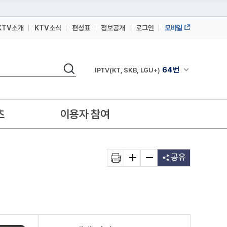
KTV소개
KTV소식
편성표
정보공개
로그인
모바일
164번
스카이라이프
검색
64번
채널안내 펼쳐
IPTV(KT, SKB, LGU+)
164번
스카이라이프
64번
IPTV(KT, SKB, LGU+)
츠
이용자 참여
164번
스카이라이프
공유