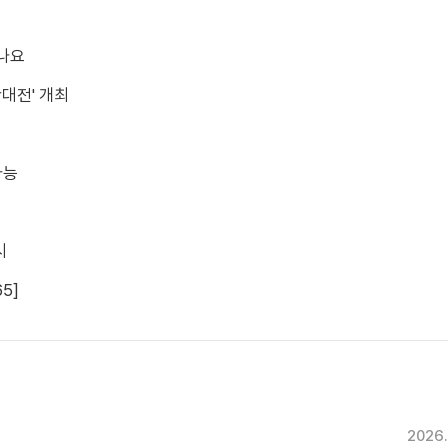
만나요
산대전' 개최
가능
시
5]
2026.