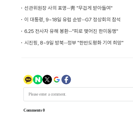
선관위원장 사의 표명···靑 "무겁게 받아들여"
이 대통령, 9~18일 유럽 순방···G7 정상회의 참석
6.25 전사자 유해 봉환···"피로 맺어진 한미동맹"
시진핑, 8~9일 방북···정부 "한반도평화 기여 희망"