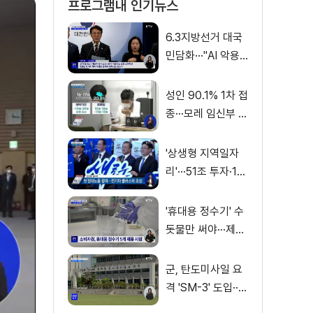
프로그램내 인기뉴스
6.3지방선거 대국
민담화···"AI 악용
가짜뉴스 처벌"
성인 90.1% 1차 접
종···모레 임신부 사
전예약
'상생형 지역일자
리'···51조 투자·13
만 명 고용
'휴대용 정수기' 수
돗물만 써야···제품
별 성능 차이
군, 탄도미사일 요
격 'SM-3' 도입···
이지스함 탑재