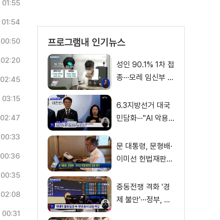
01:55
01:54
프로그램내 인기뉴스
00:50
02:20
성인 90.1% 1차 접
종···모레 임신부 사
02:45
전예약
03:15
6.3지방선거 대국
02:47
민담화···"AI 악용
가짜뉴스 처벌"
00:33
문 대통령, 문형배·
00:36
이미선 헌법재판관
임명 재가
00:35
중동전쟁 격화 '경
02:08
제 불안'···정부, 금
융·수출입 영향 최
00:31