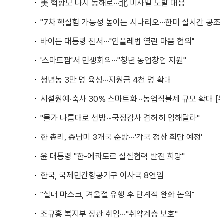
美 핵항모 다시 동해로···北 미사일 도발 대응
"7차 핵실험 가능성 높이는 시나리오···한미 실시간 공조
바이든 대통령 친서···"인플레법 열린 마음 협의"
'스마트팜'서 민생회의···"청년 농업창업 지원"
청년농 3만 명 육성···지원금 4천 명 확대
시설원예·축사 30% 스마트화···농업직불제 규모 확대 [
"물가 나름대로 선방···국정감사 겸허히 임해달라"
한 총리, 중남미 3개국 순방···'각국 정상 회담 예정'
윤 대통령 "한-에콰도르 실질협력 발전 희망"
한국, 국제민간항공기구 이사국 8연임
"실내 마스크, 겨울철 유행 후 단계적 완화 논의"
조규홍 복지부 장관 취임···"취약계층 보호"