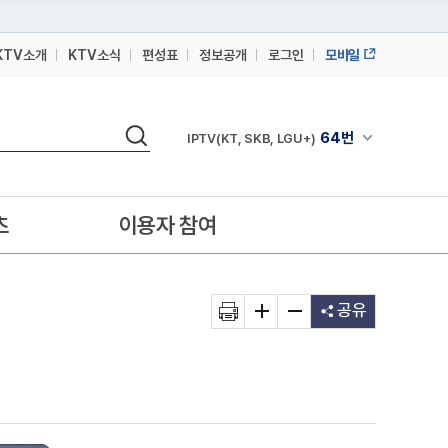
KTV소개
KTV소식
편성표
정보공개
로그인
모바일
164번
스카이라이프
검색
64번
채널안내 펼쳐
IPTV(KT, SKB, LGU+)
164번
스카이라이프
64번
IPTV(KT, SKB, LGU+)
츠
이용자 참여
164번
스카이라이프
공유