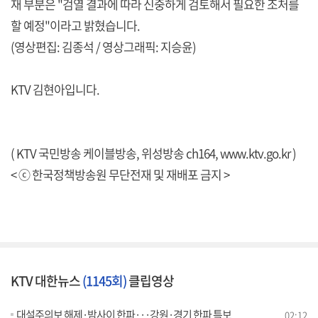
재 부분은 "검열 결과에 따라 신중하게 검토해서 필요한 조처를
할 예정"이라고 밝혔습니다.
(영상편집: 김종석 / 영상그래픽: 지승윤)
KTV 김현아입니다.
( KTV 국민방송 케이블방송, 위성방송 ch164,
www.ktv.go.kr
)
< ⓒ 한국정책방송원 무단전재 및 재배포 금지 >
KTV 대한뉴스
(1145회)
클립영상
대설주의보 해제·밤사이 한파···강원·경기 한파 특보
02:12