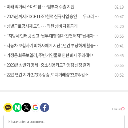
미래 먹거리 스마트팜···범부처 수출 지원
02:19
2025년까지 EDCF 11조7천억 신규사업 승인···우크라 공여 추진
00:47
성별근로공시제 도입···직원 성비 자율공개
02:20
"지방세 인터넷 신고·납부 대행 절차 간편해져" 납세자 편의 높인다
00:55
자동차 보험사기 피해자에게 지난 1년간 부당하게 할증된 자동차보험료 9억6천만 원을 환급하였습니다.
00:41
가정용 화목보일러, 주변 가연물로 인한 화재 주의해야
00:45
2023년 상반기 영세· 중소신용카드가맹점 선정 결과
00:55
22년 연간 지가 2.73% 상승, 토지거래량 33.0% 감소
00:52