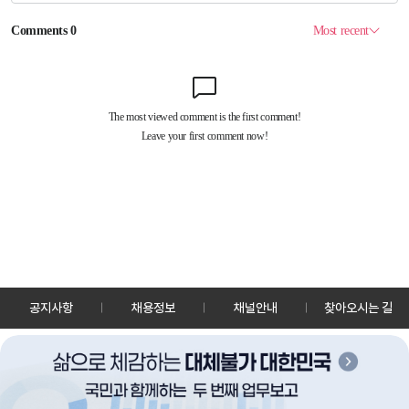
공지사항
채용정보
채널안내
찾아오시는 길
30128 세종특별자치시 정부2청사로 13 한국정책방송원 KTV
TEL: 044-204-8000
Copyrightⓒ KTV 국민방송 All Rights Reserved.