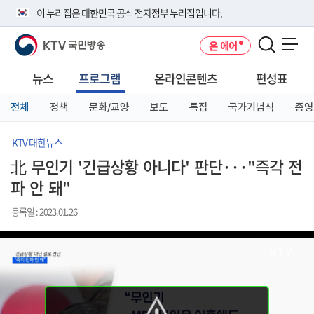
본
메
전
이 누리집은 대한민국 공식 전자정부 누리집입니다.
문
뉴
체
바
바
메
KTV 국민방송
온 에어
로
로
뉴
공식 누리집 주소 확인하기
메뉴 열기
가
가
바
go.kr 주소를 사용하는 누리집은 대한민국 정부기관이 관리하는 누리집입
기
기
로
뉴스
프로그램
온라인콘텐츠
편성표
니다.
가
이밖에 or.kr 또는 .kr등 다른 도메인 주소를 사용하고 있다면 아래 URL에
기
전체
정책
문화/교양
보도
특집
국가기념식
종영
서 도메인 주소를 확인해 보세요
운영중인 공식 누리집보기
KTV 대한뉴스
北 무인기 '긴급상황 아니다' 판단···"즉각 전
파 안 돼"
등록일 : 2023.01.26