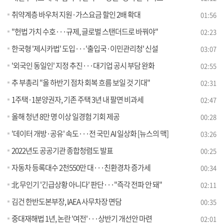
취약계층 바우처 지원·가스요금 할인 2배 확대
01:56
"헌법 가치 수호···규제, 글로벌 스탠더드로 바꿔야"
02:23
한국형 '제시카법' 도입···'출입국·이민관리청' 신설
03:07
'외국인 동일인' 지정 추진···대기업 공시 부담 완화
02:55
추 부총리 "올 하반기 점차 회복 흐름 보일 것 기대"
02:31
1주택·1분양권자, 기존 주택 3년 내 팔면 비과세
02:47
올해 청년 8만 명 이상 일경험 기회 제공
00:28
'데이터 개방·공유' 속도···전 국민 AI 일상화 [뉴스의 맥]
03:26
2022년도 공공기관 종합청렴도 발표
00:25
자동차 등록대수 2천550만 대···친환경차 증가세
00:34
北 무인기 '긴급상황 아니다' 판단···"즉각 전파 안 돼"
02:11
김건 한반도본부장, IAEA 사무차장 면담
00:35
중대재해법 1년, 논란 '여전'···상반기 개선안 마련
02:01