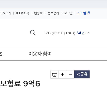
KTV소개
KTV소식
편성표
정보공개
로그인
모바일
164번
스카이라이프
검색
64번
채널안내 펼쳐
IPTV(KT, SKB, LGU+)
164번
스카이라이프
64번
IPTV(KT, SKB, LGU+)
츠
이용자 참여
164번
스카이라이프
공유
보험료 9억6