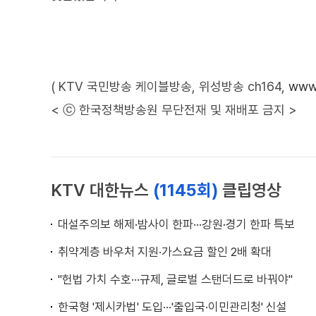
( KTV 국민방송 케이블방송, 위성방송 ch164,
www.
< ⓒ 한국정책방송원 무단전재 및 재배포 금지 >
KTV 대한뉴스
(1145회)
클립영상
대설주의보 해제·밤사이 한파···강원·경기 한파 특보
취약계층 바우처 지원·가스요금 할인 2배 확대
"헌법 가치 수호···규제, 글로벌 스탠더드로 바꿔야"
한국형 '제시카법' 도입···'출입국·이민관리청' 신설