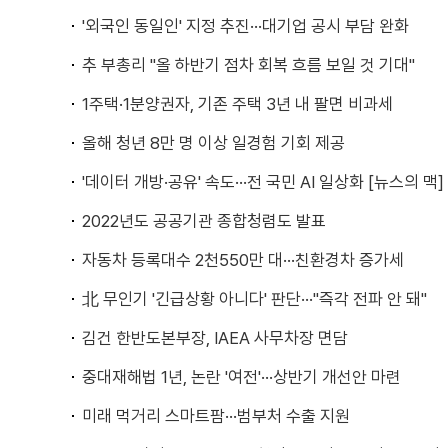
'외국인 동일인' 지정 추진···대기업 공시 부담 완화
추 부총리 "올 하반기 점차 회복 흐름 보일 것 기대"
1주택·1분양권자, 기존 주택 3년 내 팔면 비과세
올해 청년 8만 명 이상 일경험 기회 제공
'데이터 개방·공유' 속도···전 국민 AI 일상화 [뉴스의 맥]
2022년도 공공기관 종합청렴도 발표
자동차 등록대수 2천550만 대···친환경차 증가세
北 무인기 '긴급상황 아니다' 판단···"즉각 전파 안 돼"
김건 한반도본부장, IAEA 사무차장 면담
중대재해법 1년, 논란 '여전'···상반기 개선안 마련
미래 먹거리 스마트팜···범부처 수출 지원