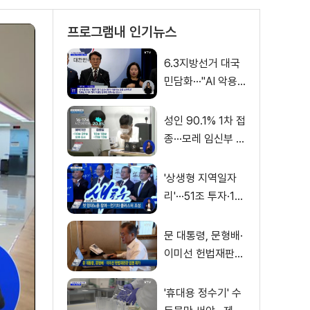
프로그램내 인기뉴스
6.3지방선거 대국
민담화···"AI 악용
가짜뉴스 처벌"
성인 90.1% 1차 접
종···모레 임신부 사
전예약
'상생형 지역일자
리'···51조 투자·13
만 명 고용
문 대통령, 문형배·
이미선 헌법재판관
임명 재가
'휴대용 정수기' 수