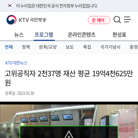
본
메
전
이 누리집은 대한민국 공식 전자정부 누리집입니다.
문
뉴
체
바
바
메
KTV 국민방송
온 에어
로
로
뉴
공식 누리집 주소 확인하기
메뉴 열기
가
가
바
go.kr 주소를 사용하는 누리집은 대한민국 정부기관이 관리하는 누리집입
기
기
로
뉴스
프로그램
온라인콘텐츠
편성표
니다.
가
이밖에 or.kr 또는 .kr등 다른 도메인 주소를 사용하고 있다면 아래 URL에
기
전체
정책
문화/교양
보도
특집
국가기념식
종영
서 도메인 주소를 확인해 보세요
운영중인 공식 누리집보기
KTV 대한뉴스
고위공직자 2천37명 재산 평균 19억4천625만
원
등록일 : 2023.03.30