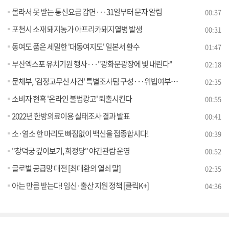
몰라서 못 받는 통신요금 감면···31일부터 문자 알림
00:37
포천시 소재 돼지농가 아프리카돼지열병 발생
00:31
동여도 품은 세밀한 '대동여지도' 일본서 환수
01:47
부산엑스포 유치기원 행사···"광화문광장에 빛 내린다"
02:18
문체부, '검정고무신 사건' 특별조사팀 구성···위법여부 조사 [오늘의 브리핑]
02:35
소비자 현혹 '온라인 불법광고' 퇴출시킨다
00:55
2022년 한방의료이용 실태조사 결과 발표
00:41
소·염소 한 마리도 빠짐없이 백신을 접종합시다!
00:39
"창덕궁 깊이보기, 희정당" 야간관람 운영
00:52
글로벌 공급망 대전 [최대환의 열쇠 말]
02:35
아는 만큼 받는다! 임신·출산 지원 정책 [클릭K+]
04:36