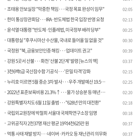
조태용 안보실장 "막중한 책임···국정 목표 완성이 임무"
02:05
한미 통상장관회담···IRA·반도체법 한국 입장 반영 요청
02:13
윤석열 대통령 "반도체·인플레법, 미국정부 배려 당부"
00:25
대통령실 "후쿠시마산 수산물, 국내로 들어올 일 없을 것"
00:30
국정원 "북, 금융보안인증 해킹···업데이트 권고"
00:39
강원 5곳서 산불···화천 '산불 2단계' 발령 [뉴스의 맥]
03:37
3천6백t급 국산잠수함 기공식···'은밀 타격'강화
02:15
누리호 이르면 5월 중순 3차 발사···우주 개발예산 19.5%↑
02:25
2022년 표준보육비용 21.3%↑···물가 상승분 등 매년 반영
02:20
강원특별자치도 6월 11일 출범···"628년 만의 대전환"
02:18
국립외교원장에 박철희 서울대 국제학연구소장 임명
00:18
고위공직자 2천37명 재산 평균 19억4천625만 원
00:37
먹통 사태 재발 방지···네이버·카카오 등 재난관리 의무화
00:37