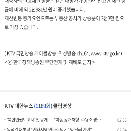
대상자의 신고재산 평균은 같은 대상자가 종전에 신고한 재산 평
균에 비해 약 2천981만 원이 증가했습니다.
재산변동 증가요인으로는 부동산 공시가 상승분이 3천3만 원으
로 가장 컸습니다.
( KTV 국민방송 케이블방송, 위성방송 ch164,
www.ktv.go.kr
)
< ⓒ 한국정책방송원 무단전재 및 재배포 금지 >
KTV 대한뉴스
(1189회)
클립영상
'북한인권보고서' 첫 공개···"아동 공개처형·수용소 생체실험"
02:33
윤석열 대통령 "인태지역 민주주의에 1억 달러 기여"
02:04