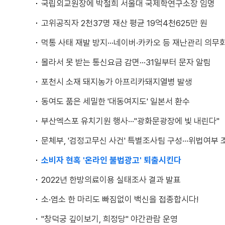
국립외교원장에 박철희 서울대 국제학연구소장 임명
고위공직자 2천37명 재산 평균 19억4천625만 원
먹통 사태 재발 방지···네이버·카카오 등 재난관리 의무
몰라서 못 받는 통신요금 감면···31일부터 문자 알림
포천시 소재 돼지농가 아프리카돼지열병 발생
동여도 품은 세밀한 '대동여지도' 일본서 환수
부산엑스포 유치기원 행사···"광화문광장에 빛 내린다"
문체부, '검정고무신 사건' 특별조사팀 구성···위법여부 
소비자 현혹 '온라인 불법광고' 퇴출시킨다
2022년 한방의료이용 실태조사 결과 발표
소·염소 한 마리도 빠짐없이 백신을 접종합시다!
"창덕궁 깊이보기, 희정당" 야간관람 운영