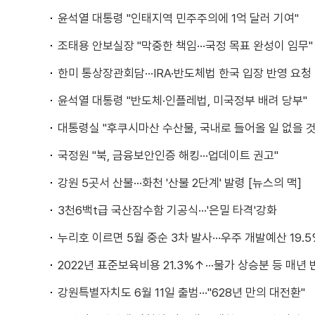
윤석열 대통령 "인태지역 민주주의에 1억 달러 기여"
조태용 안보실장 "막중한 책임···국정 목표 완성이 임무"
한미 통상장관회담···IRA·반도체법 한국 입장 반영 요청
윤석열 대통령 "반도체·인플레법, 미국정부 배려 당부"
대통령실 "후쿠시마산 수산물, 국내로 들어올 일 없을 것
국정원 "북, 금융보안인증 해킹···업데이트 권고"
강원 5곳서 산불···화천 '산불 2단계' 발령 [뉴스의 맥]
3천6백t급 국산잠수함 기공식···'은밀 타격'강화
누리호 이르면 5월 중순 3차 발사···우주 개발예산 19.
2022년 표준보육비용 21.3%↑···물가 상승분 등 매년
강원특별자치도 6월 11일 출범···"628년 만의 대전환"