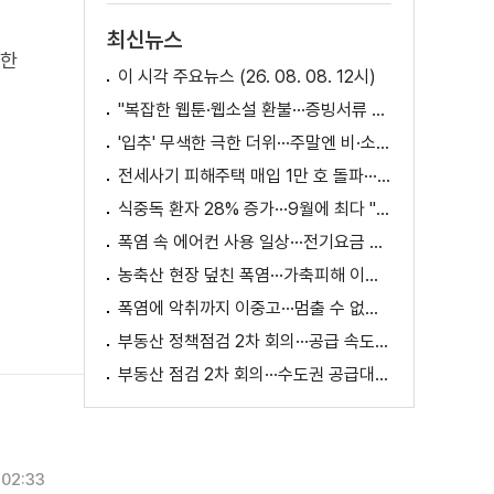
최신뉴스
시한
이 시각 주요뉴스 (26. 08. 08. 12시)
"복잡한 웹툰·웹소설 환불···증빙서류 요구까지"
'입추' 무색한 극한 더위···주말엔 비·소나기
전세사기 피해주택 매입 1만 호 돌파···피해 지원 속도
식중독 환자 28% 증가···9월에 최다 "입추 방심 금물"
폭염 속 에어컨 사용 일상···전기요금 줄이려면?
농축산 현장 덮친 폭염···가축피해 이틀 새 28만 마리↑
폭염에 악취까지 이중고···멈출 수 없는 필수노동
부동산 정책점검 2차 회의···공급 속도전 본격화하나
부동산 점검 2차 회의···수도권 공급대책 논의
02:33