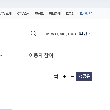
KTV소개
KTV소식
편성표
정보공개
로그인
모바일
164번
스카이라이프
검색
64번
채널안내 펼쳐
IPTV(KT, SKB, LGU+)
164번
스카이라이프
64번
IPTV(KT, SKB, LGU+)
츠
이용자 참여
164번
스카이라이프
공유