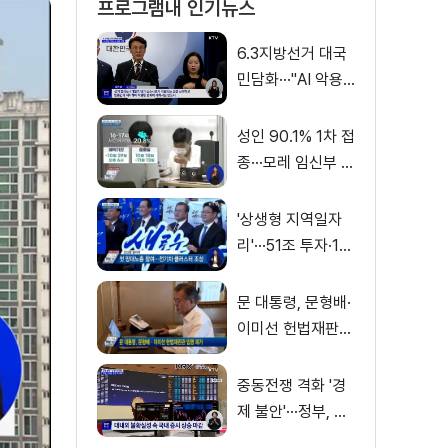
프로그램내 인기뉴스
6.3지방선거 대국
민담화···"AI 악용
가짜뉴스 처벌"
성인 90.1% 1차 접
종···모레 임신부 사
전예약
'상생형 지역일자
리'···51조 투자·13
만 명 고용
문 대통령, 문형배·
이미선 헌법재판관
임명 재가
중동전쟁 격화 '경
제 불안'···정부, 금
융·수출입 영향 최