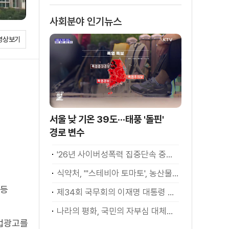
소화
사회분야 인기뉴스
영상보기
서울 낮 기온 39도···태풍 '돌핀'
경로 변수
'26년 사이버성폭력 집중단속 중간성과 발표···향후 추진계획은?
식약처, "'스테비아 토마토', 농산물 아닌 가공식품"
 등
제34회 국무회의 이재명 대통령 모두발언
나라의 평화, 국민의 자부심 대체불가 대한민국 이재명 대통령 모두말씀
불법광고를