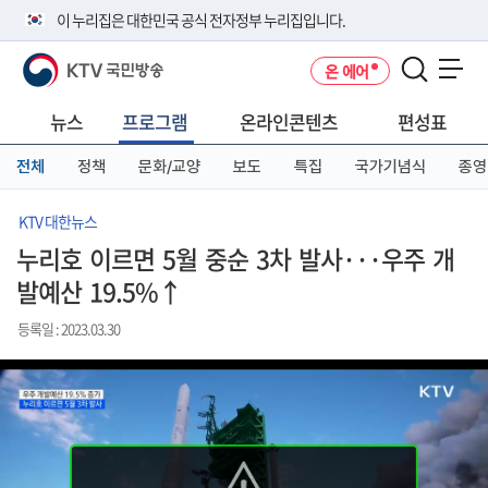
본
메
전
이 누리집은 대한민국 공식 전자정부 누리집입니다.
문
뉴
체
바
바
메
KTV 국민방송
온 에어
로
로
뉴
공식 누리집 주소 확인하기
메뉴 열기
가
가
바
go.kr 주소를 사용하는 누리집은 대한민국 정부기관이 관리하는 누리집입
기
기
로
뉴스
프로그램
온라인콘텐츠
편성표
니다.
가
이밖에 or.kr 또는 .kr등 다른 도메인 주소를 사용하고 있다면 아래 URL에
기
전체
정책
문화/교양
보도
특집
국가기념식
종영
서 도메인 주소를 확인해 보세요
운영중인 공식 누리집보기
KTV 대한뉴스
누리호 이르면 5월 중순 3차 발사···우주 개
발예산 19.5%↑
등록일 : 2023.03.30