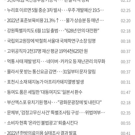
누리호 이르면 5월 중순 3차 발사···우주 개발예산 19.5%↑
02:25
2022년 표준보육비용 21.3%↑···물가 상승분 등 매년 반영
02:20
강원특별자치도 6월 11일 출범···"628년 만의 대전환"
02:18
국립외교원장에 박철희 서울대 국제학연구소장 임명
00:18
고위공직자 2천37명 재산 평균 19억4천625만 원
00:37
먹통 사태 재발 방지···네이버·카카오 등 재난관리 의무화
00:37
몰라서 못 받는 통신요금 감면···31일부터 문자 알림
00:37
포천시 소재 돼지농가 아프리카돼지열병 발생
00:31
동여도 품은 세밀한 '대동여지도' 일본서 환수
01:47
부산엑스포 유치기원 행사···"광화문광장에 빛 내린다"
02:18
문체부, '검정고무신 사건' 특별조사팀 구성···위법여부 조사 [오늘의 브리핑]
02:35
소비자 현혹 '온라인 불법광고' 퇴출시킨다
00:55
2022년 한방의료이용 실태조사 결과 발표
00:41