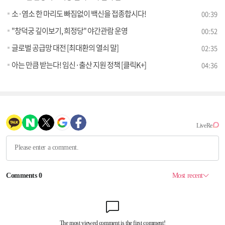
소·염소 한 마리도 빠짐없이 백신을 접종합시다!
00:39
"창덕궁 깊이보기, 희정당" 야간관람 운영
00:52
글로벌 공급망 대전 [최대환의 열쇠 말]
02:35
아는 만큼 받는다! 임신·출산 지원 정책 [클릭K+]
04:36