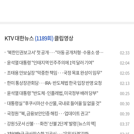
KTV 대한뉴스
(1189회)
클립영상
'북한인권보고서' 첫 공개···"아동 공개처형·수용소 생체실험"
02:33
윤석열 대통령 "인태지역 민주주의에 1억 달러 기여"
02:04
조태용 안보실장 "막중한 책임···국정 목표 완성이 임무"
02:05
한미 통상장관회담···IRA·반도체법 한국 입장 반영 요청
02:13
윤석열 대통령 "반도체·인플레법, 미국정부 배려 당부"
00:25
대통령실 "후쿠시마산 수산물, 국내로 들어올 일 없을 것"
00:30
국정원 "북, 금융보안인증 해킹···업데이트 권고"
00:39
강원 5곳서 산불···화천 '산불 2단계' 발령 [뉴스의 맥]
03:37
3천6백t급 국산잠수함 기공식···'은밀 타격'강화
02:15