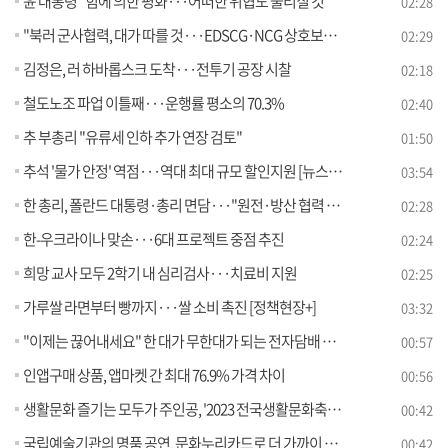
윤 대통령 "힘에 의한 평화···어떠한 위협도 물리칠 것"
02:28
"북러 군사협력, 대가 따를 것···EDSCG·NCG 상호보완 운용"
02:29
김정은, 러 하바롭스크 도착···전투기 공장 시찰
02:18
철도노조 파업 이틀째···운행률 평소의 70.3%
02:40
추 부총리 "유류세 인하 추가 연장 검토"
01:50
추석 '물가 안정' 역점···역대 최대 규모 할인지원 [뉴스의 맥]
03:54
한 총리, 폴란드 대통령·총리 면담···"원전·방산 협력 강화"
02:28
한-우크라이나 맞손···6대 프로젝트 중점 추진
02:24
희망 교사 모두 2학기 내 심리검사···치료비 지원
02:25
가루쌀 라면부터 빵까지···쌀 소비 촉진 [정책현장+]
03:32
"이제는 끊어내세요" 한 대가 무한대가 되는 전자담배 연쇄흡연!
00:57
인앱구매 상품, 앱마켓 간 최대 76.9% 가격 차이
00:56
생활문화 즐기는 모두가 주인공, '2023 전국생활문화축제' 개최
00:42
국립예술기관의 명품 공연, 문화누리카드로 더 가까이 즐겨보세요
00:42