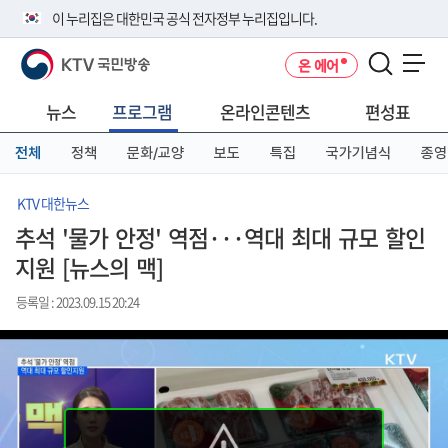
본
메
전
이 누리집은 대한민국 공식 전자정부 누리집입니다.
문
뉴
체
바
바
메
KTV 국민방송
온 에어
로
로
뉴
공식 누리집 주소 확인하기
메뉴 열기
가
가
바
go.kr 주소를 사용하는 누리집은 대한민국 정부기관이 관리하는 누리집입
기
기
로
뉴스
프로그램
온라인콘텐츠
편성표
니다.
가
이밖에 or.kr 또는 .kr등 다른 도메인 주소를 사용하고 있다면 아래 URL에
기
전체
정책
문화/교양
보도
특집
국가기념식
종영
서 도메인 주소를 확인해 보세요
운영중인 공식 누리집보기
KTV 대한뉴스
추석 '물가 안정' 역점···역대 최대 규모 할인
지원 [뉴스의 맥]
등록일 : 2023.09.15 20:24