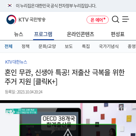
본
메
전
이 누리집은 대한민국 공식 전자정부 누리집입니다.
문
뉴
체
바
바
메
KTV 국민방송
온 에어
로
로
뉴
공식 누리집 주소 확인하기
메뉴 열기
가
가
바
go.kr 주소를 사용하는 누리집은 대한민국 정부기관이 관리하는 누리집입
기
기
로
뉴스
프로그램
온라인콘텐츠
편성표
니다.
가
이밖에 or.kr 또는 .kr등 다른 도메인 주소를 사용하고 있다면 아래 URL에
기
전체
정책
문화/교양
보도
특집
국가기념식
종영
서 도메인 주소를 확인해 보세요
운영중인 공식 누리집보기
KTV 대한뉴스
혼인 무관, 신생아 특공! 저출산 극복을 위한
주거 지원 [클릭K+]
등록일 : 2023.10.04 20:24