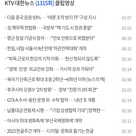
KTV 대한뉴스
(1315회)
클립영상
다음 중국 응원 93%···'여론 조작 방지 TF' 구성 지시
02:07
北 핵무력 헌법화···국방부 "핵 기도 시 정권 종말"
02:02
향군 창설 기념식 참석···"안보 안팎으로 위협받아"
00:33
한일, 내일 서울서 9년 만에 '차관전략대화' 개최
00:32
"파독 근로자 한강의 기적 이뤄···헌신 헛되지 않도록"
02:16
"경제·민생·외교안보 강화···가시적 성과 거둬야"
02:14
육아기 단축근로 확대 초등 2학년→6학년 이하 [뉴스의 맥]
02:48
후쿠시마 오염수 '2차 방류'···정부 "전문가 3차 파견"
02:03
GTX-A 수서~동탄 운영 위·수탁 협약···내년 초 개통
02:14
납품대금 연동제 시행···"기업 상생협력 기대" [정책현장+]
02:26
아시아 최대 영화축제 '부산국제영화제' 개막
02:11
2023 한글주간 개막···디지털·문화로 즐기는 한글
02:33