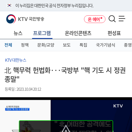
본
메
전
이 누리집은 대한민국 공식 전자정부 누리집입니다.
문
뉴
체
바
바
메
KTV 국민방송
온 에어
로
로
뉴
공식 누리집 주소 확인하기
메뉴 열기
가
가
바
go.kr 주소를 사용하는 누리집은 대한민국 정부기관이 관리하는 누리집입
기
기
로
뉴스
프로그램
온라인콘텐츠
편성표
니다.
가
이밖에 or.kr 또는 .kr등 다른 도메인 주소를 사용하고 있다면 아래 URL에
기
전체
정책
문화/교양
보도
특집
국가기념식
종영
서 도메인 주소를 확인해 보세요
운영중인 공식 누리집보기
KTV 대한뉴스
北 핵무력 헌법화···국방부 "핵 기도 시 정권
종말"
등록일 : 2023.10.04 20:12