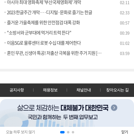
아시아 최대 영화축제 '부산국제영화제' 개막
02:11
2023 한글주간 개막···디지털·문화로 즐기는 한글
02:33
즐거운 가을축제를 위한 안전점검 대폭 강화
00:57
"소방서와 군부대에 먹거리 트럭 뜬다"
00:39
이음5G로 물류센터 로봇 수십 대를 제어한다
01:02
혼인 무관, 신생아 특공! 저출산 극복을 위한 주거 지원 [클릭K+]
03:59
공지사항
채용정보
채널안내
찾아오시는 길
30128 세종특별자치시 정부2청사로 13 한국정책방송원 KTV
TEL: 044-204-8000
Copyrightⓒ KTV 국민방송 All Rights Reserved.
PC버전
앱 다운로드
오늘 하루 보지 않기
닫기