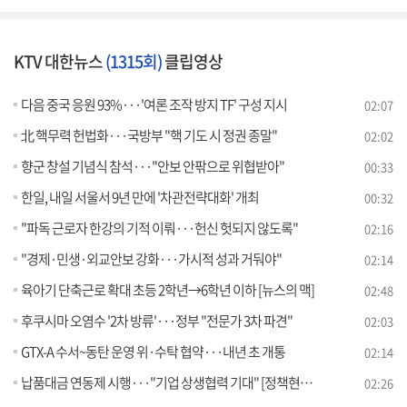
KTV 대한뉴스
(1315회)
클립영상
다음 중국 응원 93%···'여론 조작 방지 TF' 구성 지시
02:07
北 핵무력 헌법화···국방부 "핵 기도 시 정권 종말"
02:02
향군 창설 기념식 참석···"안보 안팎으로 위협받아"
00:33
한일, 내일 서울서 9년 만에 '차관전략대화' 개최
00:32
"파독 근로자 한강의 기적 이뤄···헌신 헛되지 않도록"
02:16
"경제·민생·외교안보 강화···가시적 성과 거둬야"
02:14
육아기 단축근로 확대 초등 2학년→6학년 이하 [뉴스의 맥]
02:48
후쿠시마 오염수 '2차 방류'···정부 "전문가 3차 파견"
02:03
GTX-A 수서~동탄 운영 위·수탁 협약···내년 초 개통
02:14
납품대금 연동제 시행···"기업 상생협력 기대" [정책현장+]
02:26