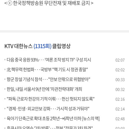
< ⓒ 한국정책방송원 무단전재 및 재배포 금지 >
KTV 대한뉴스
(1315회)
클립영상
다음 중국 응원 93%···'여론 조작 방지 TF' 구성 지시
02:07
北 핵무력 헌법화···국방부 "핵 기도 시 정권 종말"
02:02
향군 창설 기념식 참석···"안보 안팎으로 위협받아"
00:33
한일, 내일 서울서 9년 만에 '차관전략대화' 개최
00:32
"파독 근로자 한강의 기적 이뤄···헌신 헛되지 않도록"
02:16
"경제·민생·외교안보 강화···가시적 성과 거둬야"
02:14
육아기 단축근로 확대 초등 2학년→6학년 이하 [뉴스의 맥]
02:48
후쿠시마 오염수 '2차 방류'···정부 "전문가 3차 파견"
02:03