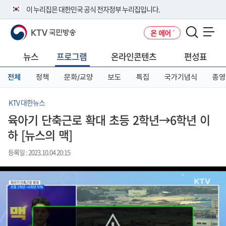
본
메
전
이 누리집은 대한민국 공식 전자정부 누리집입니다.
문
뉴
체
바
바
메
KTV 국민방송
온 에어
로
로
뉴
공식 누리집 주소 확인하기
메뉴 열기
가
가
바
go.kr 주소를 사용하는 누리집은 대한민국 정부기관이 관리하는 누리집입
기
기
로
뉴스
프로그램
온라인콘텐츠
편성표
니다.
가
이밖에 or.kr 또는 .kr등 다른 도메인 주소를 사용하고 있다면 아래 URL에
기
전체
정책
문화/교양
보도
특집
국가기념식
종영
서 도메인 주소를 확인해 보세요
운영중인 공식 누리집보기
KTV 대한뉴스
육아기 단축근로 확대 초등 2학년→6학년 이
하 [뉴스의 맥]
등록일 : 2023.10.04 20:15