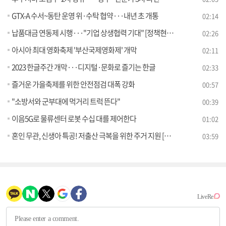
GTX-A 수서~동탄 운영 위·수탁 협약···내년 초 개통
02:14
납품대금 연동제 시행···"기업 상생협력 기대" [정책현장+]
02:26
아시아 최대 영화축제 '부산국제영화제' 개막
02:11
2023 한글주간 개막···디지털·문화로 즐기는 한글
02:33
즐거운 가을축제를 위한 안전점검 대폭 강화
00:57
"소방서와 군부대에 먹거리 트럭 뜬다"
00:39
이음5G로 물류센터 로봇 수십 대를 제어한다
01:02
혼인 무관, 신생아 특공! 저출산 극복을 위한 주거 지원 [클릭K+]
03:59