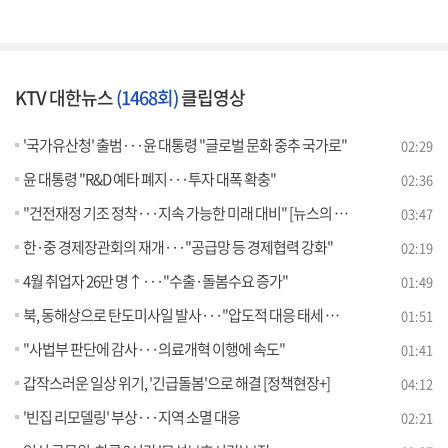
KTV 대한뉴스
(1468회)
클립영상
'국가유산청' 출범···윤 대통령 "글로벌 문화 중추 국가로"
02:29
윤 대통령 "R&D 예타 폐지···투자 대폭 확충"
02:36
"건전재정 기조 정착···지속 가능한 미래 대비" [뉴스의 맥]
03:47
한·중 경제장관회의 재개···"공급망 등 경제협력 강화"
02:19
4월 취업자 26만 명↑···"수출·돌봄수요 증가"
01:49
북, 동해상으로 탄도미사일 발사···"압도적 대응 태세 유지"
01:51
"사법부 판단에 감사···의료개혁 이행에 속도"
01:41
갑작스러운 일상 위기, '긴급돌봄'으로 해결 [정책현장+]
04:12
'빈집 리모델링' 부상···지역 소멸 대응
02:21