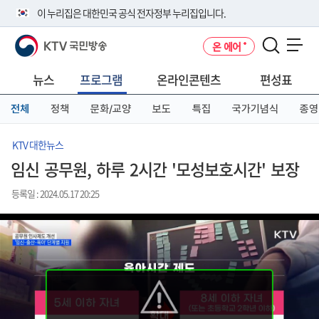
본
메
전
이 누리집은 대한민국 공식 전자정부 누리집입니다.
문
뉴
체
바
바
메
KTV 국민방송
온 에어
로
로
뉴
공식 누리집 주소 확인하기
메뉴 열기
가
가
바
go.kr 주소를 사용하는 누리집은 대한민국 정부기관이 관리하는 누리집입
기
기
로
뉴스
프로그램
온라인콘텐츠
편성표
니다.
가
이밖에 or.kr 또는 .kr등 다른 도메인 주소를 사용하고 있다면 아래 URL에
기
전체
정책
문화/교양
보도
특집
국가기념식
종영
서 도메인 주소를 확인해 보세요
운영중인 공식 누리집보기
KTV 대한뉴스
임신 공무원, 하루 2시간 '모성보호시간' 보장
등록일 : 2024.05.17 20:25