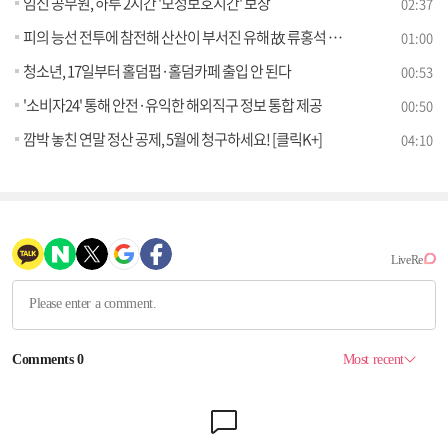
임신 공무원, 하루 2시간 '모성보호시간' 보장
02:37
피의 능선 전투에 참전해 산산이 부서진 유해 故 류홍석 일병으로 신원확인
01:00
청소년, 17일부터 홀덤펍·홀덤카페 출입 안 된다
00:53
'소비자24' 통해 안전·유익한 해외직구 정보 통합 제공
00:50
깜박 놓친 연말 정산 공제, 5월에 청구하세요! [클릭K+]
04:10