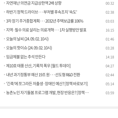
자연재난 의연금 지급상한액 2배 상향
00:32
하반기 정책 드라이브···부처별 후속조치 '속도'
02:38
3차 장기 주거종합계획···2032년 주택보급률 106%
03:03
지역·필수 의료 살리는 의료개혁···1차 실행방안 발표
16:15
오늘의 날씨 (24. 09. 02. 10시)
01:46
오늘의 핫이슈 (24. 09. 02. 10시)
03:28
임금체불 없는 추석 만든다
14:18
제10호 태풍 산산, 기록적 폭우 [월드 투데이]
04:27
내년 과기정통부 예산 19조 원···선도형 R&D 전환
02:44
'긴축'에 쪼그라든 저출생·장애인 예산? [정책 바로보기]
05:14
농촌노인 자기돌봄 프로그램 개발, 현장 반응은? [정책 바로보기]
03:59