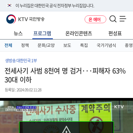
본
메
전
이 누리집은 대한민국 공식 전자정부 누리집입니다.
문
뉴
체
바
바
메
KTV 국민방송
온 에어
로
로
뉴
공식 누리집 주소 확인하기
메뉴 열기
가
가
바
go.kr 주소를 사용하는 누리집은 대한민국 정부기관이 관리하는 누리집입
기
기
로
뉴스
프로그램
온라인콘텐츠
편성표
니다.
가
이밖에 or.kr 또는 .kr등 다른 도메인 주소를 사용하고 있다면 아래 URL에
기
전체
정책
문화/교양
보도
특집
국가기념식
종영
서 도메인 주소를 확인해 보세요
운영중인 공식 누리집보기
생방송 대한민국 1부
전세사기 사범 8천여 명 검거···피해자 63%
30대 이하
등록일 : 2024.09.02 11:28