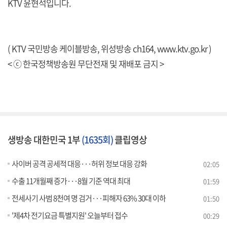
KTV 윤현석입니다.
( KTV 국민방송 케이블방송, 위성방송 ch164,
www.ktv.go.kr
)
< ⓒ 한국정책방송원 무단전재 및 재배포 금지 >
생방송 대한민국 1부
(1635회)
클립영상
사이버 공격 공세적 대응···허위 정보 대응 강화
02:05
수출 11개월째 증가···8월 기준 역대 최대
01:59
전세사기 사범 8천여 명 검거···피해자 63% 30대 이하
01:50
'제4차 전기요금 특별지원' 오늘부터 접수
00:29