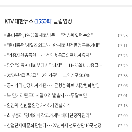
KTV 대한뉴스
(1550회)
클립영상
윤 대통령, 19~22일 체코 방문···"전방위 협력 논의"
02:23
"윤 대통령 '세일즈 외교'···한-체코 원전동맹 구축 기대"
02:11
"가용자원 총동원···추석연휴 응급의료체계 유지"
02:25
당정 "의료계 대화부터 시작하자"···11~25일 비상응급주간 [뉴스의 맥]
03:29
2052년 4집 중 3집 '1·2인 가구'···노인가구 50.6%
02:38
공시가격 산정체계 개편···"균형성 확보·시장변화 반영"
03:06
북, 단거리 탄도미사일 여러 발 발사···두 달여 만
02:01
원안위, 신한울 원전 3·4호기 건설 허가
02:18
최 부총리 "경계의식 갖고 가계부채 더 안정적 관리"
02:00
산업단지에 문화 담는다···27년까지 선도 산단 10곳 선정
02:40