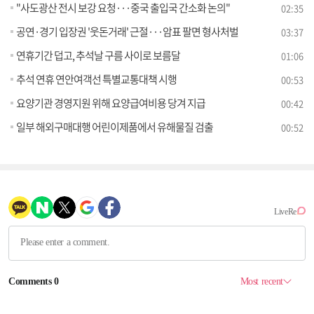
"사도광산 전시 보강 요청···중국 출입국 간소화 논의"
02:35
공연·경기 입장권 '웃돈거래' 근절···암표 팔면 형사처벌
03:37
연휴기간 덥고, 추석날 구름 사이로 보름달
01:06
추석 연휴 연안여객선 특별교통대책 시행
00:53
요양기관 경영지원 위해 요양급여비용 당겨 지급
00:42
일부 해외구매대행 어린이제품에서 유해물질 검출
00:52