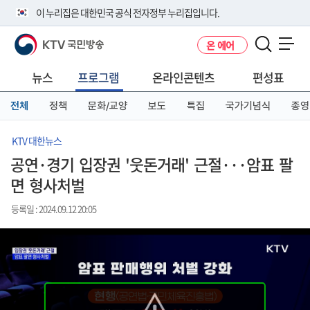
본
메
전
이 누리집은 대한민국 공식 전자정부 누리집입니다.
문
뉴
체
바
바
메
KTV 국민방송
온 에어
로
로
뉴
공식 누리집 주소 확인하기
메뉴 열기
가
가
바
go.kr 주소를 사용하는 누리집은 대한민국 정부기관이 관리하는 누리집입
기
기
로
뉴스
프로그램
온라인콘텐츠
편성표
니다.
가
이밖에 or.kr 또는 .kr등 다른 도메인 주소를 사용하고 있다면 아래 URL에
기
전체
정책
문화/교양
보도
특집
국가기념식
종영
서 도메인 주소를 확인해 보세요
운영중인 공식 누리집보기
KTV 대한뉴스
공연·경기 입장권 '웃돈거래' 근절···암표 팔
면 형사처벌
등록일 : 2024.09.12 20:05