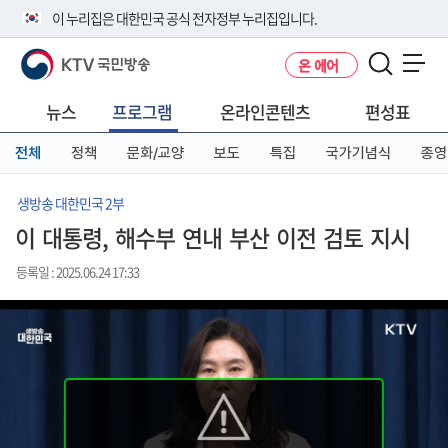
본
메
전
이 누리집은 대한민국 공식 전자정부 누리집입니다.
문
뉴
체
바
바
메
KTV 국민방송
온 에어
로
로
뉴
공식 누리집 주소 확인하기
메뉴 열기
가
가
바
go.kr 주소를 사용하는 누리집은 대한민국 정부기관이 관리하는 누리집입
기
기
로
뉴스
프로그램
온라인콘텐츠
편성표
니다.
가
이밖에 or.kr 또는 .kr등 다른 도메인 주소를 사용하고 있다면 아래 URL에
기
전체
정책
문화/교양
보도
특집
국가기념식
종영
서 도메인 주소를 확인해 보세요
운영중인 공식 누리집보기
생방송 대한민국 2부
이 대통령, 해수부 연내 부산 이전 검토 지시
등록일 : 2025.06.24 17:33