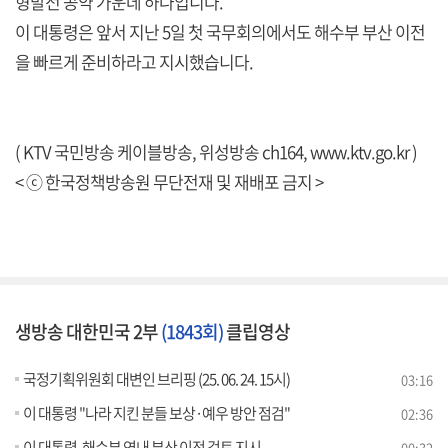
형발전 공약 가운데 하나입니다.
이 대통령은 앞서 지난 5일 첫 국무회의에서도 해수부 부산 이전
을 빠르게 준비하라고 지시했습니다.
( KTV 국민방송 케이블방송, 위성방송 ch164,
www.ktv.go.kr
)
< ⓒ 한국정책방송원 무단전재 및 재배포 금지 >
생방송 대한민국 2부
(1843회)
클립영상
국정기획위원회 대변인 브리핑 (25. 06. 24. 15시)
03:16
이 대통령 "나라 지킨 분들 보상·예우 방안 점검"
02:36
이 대통령, 해수부 연내 부산 이전 검토 지시
00:32