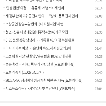
'민생 법안' 의결···유류세·개별소비세 인하
02:14
새 정부 한미 고위급 관세협의···"상호·품목 관세 면제 강조"
02:08
소상공인 경영부담 완화 '3대 지원사업' 시행
02:17
청년·신혼 대상 매입임대주택 4천943가구 모집
02:30
6·25 전쟁 상황 생생히···기록물 4만여 점 복원 완료
02:17
아시아 기후 비상···온난화 속도, 세계 평균의 2배
01:44
조선 왕실 사당 '관월당', 일본 반출 100년만에 귀환
02:26
중동 휴전···이란, 핵무기 기반 상실 [글로벌 핫이슈]
07:36
오늘의 증시 (25. 06. 24. 17시)
00:40
2025 APEC 정상회의 성공 개최 위한 준비는? [오늘의 이슈]
05:31
저소득 소상공인·자영업자 빚 부담 던다 [경제&이슈]
17:04