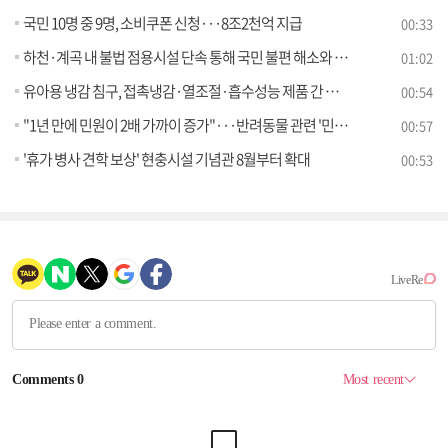
국민 10명 중 9명, 소비쿠폰 신청···8조2천억 지급
00:33
하천·계곡 내 불법 점용시설 단속 통해 국민 불편 해소와 안전을 함께 챙긴다
01:02
유아용 냉감 침구, 접촉냉감·열조절·흡수성능 제품 간 차이 있어
00:54
"1년 만에 민원이 2배 가까이 증가"···반려동물 관련 '민원주의보' 발령
00:57
'휴가 병사 견학 보상' 현충시설 기념관 8월부터 확대
00:53