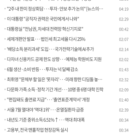
"2주 내 한미 정상회담···투자·안보 추가 논의" [뉴스의 맥]
04:19
이 대통령 "공직자 권력은 국민에게서 나와"
02:29
대통령실 "전남권, 차세대 전력망 혁신기지로"
00:42
세제개편안 발표···법인세 최고세율 다시 25%
02:07
'배당소득 분리과세' 도입···국가전략기술에 AI 추가
02:14
다자녀 신용카드 공제 한도 상향···예체능 학원비도 지원
02:02
6월 생산·소비 반등···투자는 넉 달째 감소
01:43
최휘영 "문체부 할 일은 '못자리'···미래 향한 디딤돌 놓겠다"
02:32
다문화 가족 소득·정착 기간 개선···10명 중 6명 대학 진학
02:09
"편집돼도 출연료 지급"···'출연표준계약서' 개정
01:40
서울 7월 열대야 '역대 1위'···온열질환자 급증
02:39
내년도 기준 중위소득 6.51%↑···역대 최대폭
00:34
고용부, 전국 맨홀작업 현장감독 실시
00:34