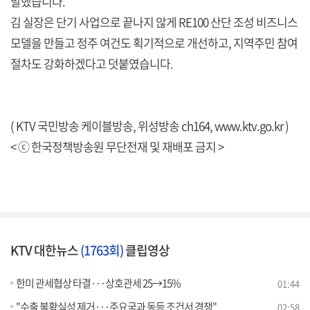
말했습니다.
김 실장은 단기 사업으로 끝나지 않게 RE100 산단 조성 비즈니스
모델을 만들고 정주 여건도 획기적으로 개선하고, 지역주민 참여
절차도 강화하겠다고 덧붙였습니다.
( KTV 국민방송 케이블방송, 위성방송 ch164,
www.ktv.go.kr
)
< ⓒ 한국정책방송원 무단전재 및 재배포 금지 >
KTV 대한뉴스
(1763회)
클립영상
한미 관세협상 타결···상호관세 25→15%
01:44
"수출 불확실성 제거···주요국과 동등 조건서 경쟁"
02:58