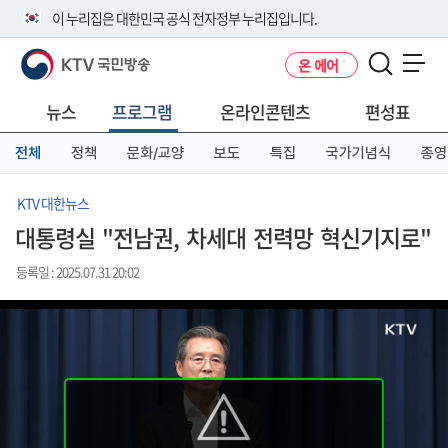
본
메
전
이 누리집은 대한민국 공식 전자정부 누리집입니다.
문
뉴
체
바
바
메
KTV 국민방송
온 에어
로
로
뉴
공식 누리집 주소 확인하기
메뉴 열기
가
가
바
go.kr 주소를 사용하는 누리집은 대한민국 정부기관이 관리하는 누리집입
기
기
로
뉴스
프로그램
온라인콘텐츠
편성표
니다.
가
이밖에 or.kr 또는 .kr등 다른 도메인 주소를 사용하고 있다면 아래 URL에
기
전체
정책
문화/교양
보도
특집
국가기념식
종영
서 도메인 주소를 확인해 보세요
운영중인 공식 누리집보기
KTV 대한뉴스
대통령실 "전남권, 차세대 전력망 혁신기지로"
등록일 : 2025.07.31 20:02