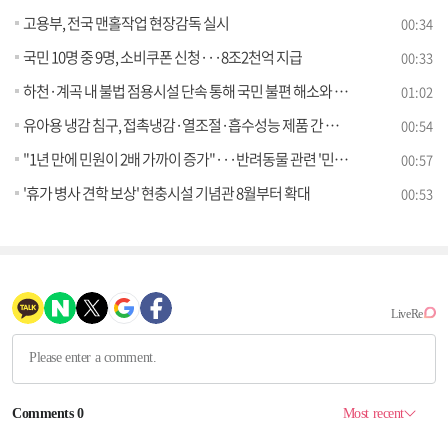
고용부, 전국 맨홀작업 현장감독 실시
00:34
국민 10명 중 9명, 소비쿠폰 신청···8조2천억 지급
00:33
하천·계곡 내 불법 점용시설 단속 통해 국민 불편 해소와 안전을 함께 챙긴다
01:02
유아용 냉감 침구, 접촉냉감·열조절·흡수성능 제품 간 차이 있어
00:54
"1년 만에 민원이 2배 가까이 증가"···반려동물 관련 '민원주의보' 발령
00:57
'휴가 병사 견학 보상' 현충시설 기념관 8월부터 확대
00:53