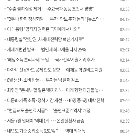
"수출 불확실성 제거···주요국과 동등 조건서 경쟁"
02:58
"2주 내 한미 정상회담···투자·안보 추가 논의" [뉴스의 맥]
04:19
이 대통령 "공직자 권력은 국민에게서 나와"
02:29
대통령실 "전남권, 차세대 전력망 혁신기지로"
00:42
세제개편안 발표···법인세 최고세율 다시 25%
02:07
'배당소득 분리과세' 도입···국가전략기술에 AI 추가
02:14
다자녀 신용카드 공제 한도 상향···예체능 학원비도 지원
02:02
6월 생산·소비 반등···투자는 넉 달째 감소
01:43
최휘영 "문체부 할 일은 '못자리'···미래 향한 디딤돌 놓겠다"
02:32
다문화 가족 소득·정착 기간 개선···10명 중 6명 대학 진학
02:09
"편집돼도 출연료 지급"···'출연표준계약서' 개정
01:40
서울 7월 열대야 '역대 1위'···온열질환자 급증
02:39
내년도 기준 중위소득 6.51%↑···역대 최대폭
00:34