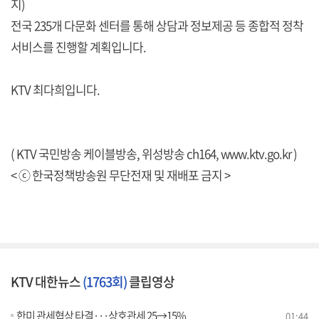
지)
전국 235개 다문화 센터를 통해 상담과 정보제공 등 종합적 정착
서비스를 진행할 계획입니다.
KTV 최다희입니다.
( KTV 국민방송 케이블방송, 위성방송 ch164,
www.ktv.go.kr
)
< ⓒ 한국정책방송원 무단전재 및 재배포 금지 >
KTV 대한뉴스
(1763회)
클립영상
한미 관세협상 타결···상호관세 25→15%
01:44