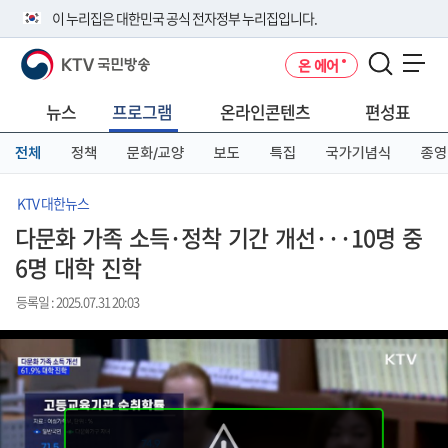
본
메
전
이 누리집은 대한민국 공식 전자정부 누리집입니다.
문
뉴
체
바
바
메
KTV 국민방송
온 에어
로
로
뉴
공식 누리집 주소 확인하기
메뉴 열기
가
가
바
go.kr 주소를 사용하는 누리집은 대한민국 정부기관이 관리하는 누리집입
기
기
로
뉴스
프로그램
온라인콘텐츠
편성표
니다.
가
이밖에 or.kr 또는 .kr등 다른 도메인 주소를 사용하고 있다면 아래 URL에
기
전체
정책
문화/교양
보도
특집
국가기념식
종영
서 도메인 주소를 확인해 보세요
운영중인 공식 누리집보기
KTV 대한뉴스
다문화 가족 소득·정착 기간 개선···10명 중
6명 대학 진학
등록일 : 2025.07.31 20:03