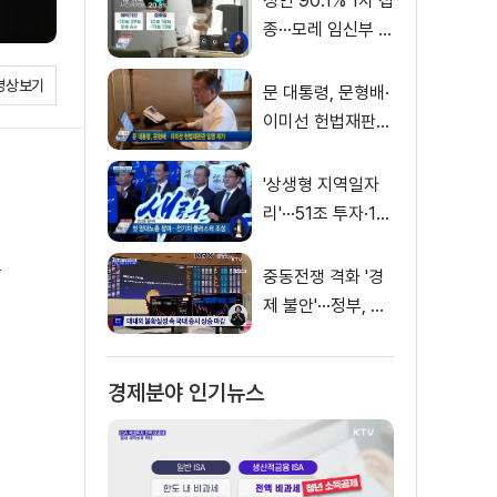
성인 90.1% 1차 접
종···모레 임신부 사
전예약
영상보기
문 대통령, 문형배·
이미선 헌법재판관
임명 재가
'상생형 지역일자
리'···51조 투자·13
만 명 고용
로
중동전쟁 격화 '경
제 불안'···정부, 금
융·수출입 영향 최
소화
경제분야 인기뉴스