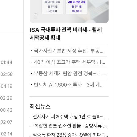
ISA 국내투자 전액 비과세···월세
세액공제 확대
국가자산기본법 제정 추진···부동산·주식 등 통합 관리
40억 이상 초고가 주택 세부담 급증···실수요자 보호 강화
01:44
부동산 세제개편안 완전 정복···내 세금 어떻게 달라지나? [K-정책 사용법]
02:58
반도체·AI 1,600조 투자···'3대 메가프로젝트' 속도
04:19
02:29
최신뉴스
00:42
전세사기 피해주택 매입 1만 호 돌파···피해 지원 속도
02:07
"복잡한 웹툰·웹소설 환불···증빙서류 요구까지"
02:14
식중독 환자 28% 증가···9월에 최다 "입추 방심 금물"