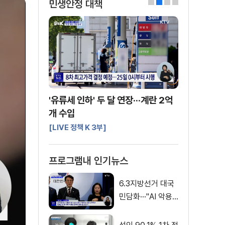
민생안정 대책
0
1
2
3
'유류세 인하' 두 달 연장···계란 2억
개 수입
[LIVE 정책 K 3부]
프로그램내 인기뉴스
6.3지방선거 대국
민담화···"AI 악용
가짜뉴스 처벌"