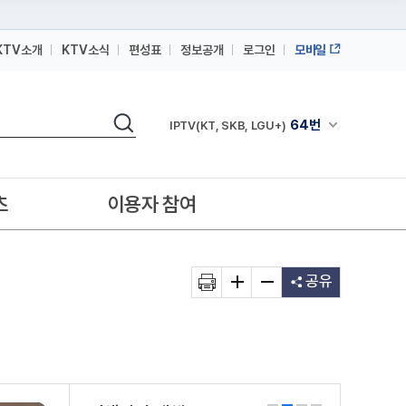
KTV소개
KTV소식
편성표
정보공개
로그인
모바일
164번
스카이라이프
검색
64번
채널안내 펼쳐
IPTV(KT, SKB, LGU+)
164번
스카이라이프
64번
IPTV(KT, SKB, LGU+)
츠
이용자 참여
164번
스카이라이프
공유