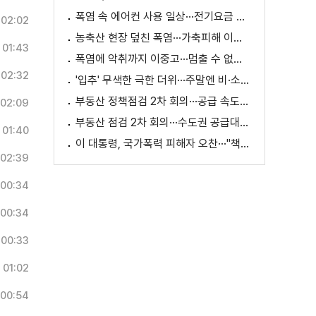
폭염 속 에어컨 사용 일상···전기요금 줄이려면?
02:02
농축산 현장 덮친 폭염···가축피해 이틀 새 28만 마리↑
01:43
폭염에 악취까지 이중고···멈출 수 없는 필수노동
02:32
'입추' 무색한 극한 더위···주말엔 비·소나기
부동산 정책점검 2차 회의···공급 속도전 본격화하나
02:09
부동산 점검 2차 회의···수도권 공급대책 논의
01:40
이 대통령, 국가폭력 피해자 오찬···"책임지고 치유"
02:39
00:34
00:34
00:33
01:02
00:54