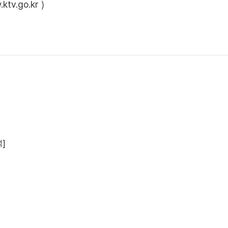
ktv.go.kr
)
맥]