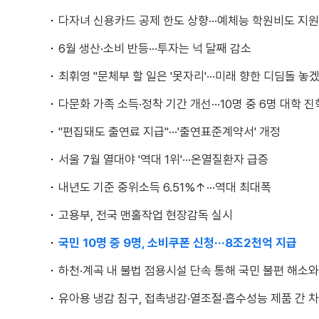
다자녀 신용카드 공제 한도 상향···예체능 학원비도 지원
6월 생산·소비 반등···투자는 넉 달째 감소
최휘영 "문체부 할 일은 '못자리'···미래 향한 디딤돌 놓
다문화 가족 소득·정착 기간 개선···10명 중 6명 대학 진
"편집돼도 출연료 지급"···'출연표준계약서' 개정
서울 7월 열대야 '역대 1위'···온열질환자 급증
내년도 기준 중위소득 6.51%↑···역대 최대폭
고용부, 전국 맨홀작업 현장감독 실시
국민 10명 중 9명, 소비쿠폰 신청···8조2천억 지급
하천·계곡 내 불법 점용시설 단속 통해 국민 불편 해소
유아용 냉감 침구, 접촉냉감·열조절·흡수성능 제품 간 