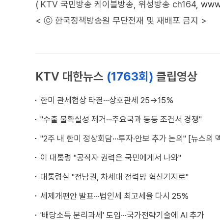
( KTV 국민방송 케이블방송, 위성방송 ch164,
www.
< ⓒ 한국정책방송원 무단전재 및 재배포 금지 >
KTV 대한뉴스
(1763회)
클립영상
한미 관세협상 타결···상호관세 25→15%
"수출 불확실성 제거···주요국과 동등 조건서 경쟁"
"2주 내 한미 정상회담···투자·안보 추가 논의" [뉴스의 
이 대통령 "공직자 권력은 국민에게서 나와"
대통령실 "전남권, 차세대 전력망 혁신기지로"
세제개편안 발표···법인세 최고세율 다시 25%
'배당소득 분리과세' 도입···국가전략기술에 AI 추가