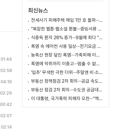
최신뉴스
전세사기 피해주택 매입 1만 호 돌파···피해 지원 속도
"복잡한 웹툰·웹소설 환불···증빙서류 요구까지"
식중독 환자 28% 증가···9월에 최다 "입추 방심 금물"
폭염 속 에어컨 사용 일상···전기요금 줄이려면?
농축산 현장 덮친 폭염···가축피해 이틀 새 28만 마리↑
01:44
폭염에 악취까지 이중고···멈출 수 없는 필수노동
02:58
'입추' 무색한 극한 더위···주말엔 비·소나기
부동산 정책점검 2차 회의···공급 속도전 본격화하나
04:19
부동산 점검 2차 회의···수도권 공급대책 논의
02:29
이 대통령, 국가폭력 피해자 오찬···"책임지고 치유"
00:42
02:07
02:14