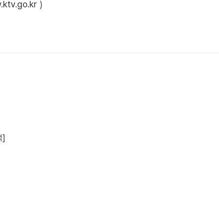
ktv.go.kr
)
맥]