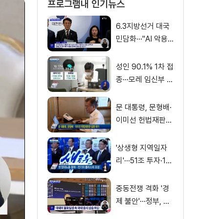
프로그램내 인기뉴스
6.3지방선거 대국
민담화···"AI 악용
가짜뉴스 처벌"
성인 90.1% 1차 접
종···모레 임신부 사
전예약
문 대통령, 문형배·
이미선 헌법재판관
임명 재가
'상생형 지역일자
리'···51조 투자·13
만 명 고용
중동전쟁 격화 '경
제 불안'···정부, 금
융·수출입 영향 최