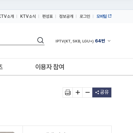
KTV소개
KTV소식
편성표
정보공개
로그인
모바일
164번
스카이라이프
검색
64번
채널안내 펼쳐
IPTV(KT, SKB, LGU+)
164번
스카이라이프
64번
IPTV(KT, SKB, LGU+)
츠
이용자 참여
164번
스카이라이프
공유