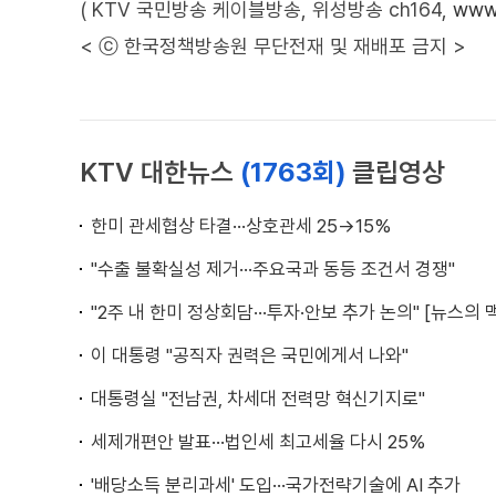
( KTV 국민방송 케이블방송, 위성방송 ch164,
www.
< ⓒ 한국정책방송원 무단전재 및 재배포 금지 >
KTV 대한뉴스
(1763회)
클립영상
한미 관세협상 타결···상호관세 25→15%
"수출 불확실성 제거···주요국과 동등 조건서 경쟁"
"2주 내 한미 정상회담···투자·안보 추가 논의" [뉴스의 
이 대통령 "공직자 권력은 국민에게서 나와"
대통령실 "전남권, 차세대 전력망 혁신기지로"
세제개편안 발표···법인세 최고세율 다시 25%
'배당소득 분리과세' 도입···국가전략기술에 AI 추가