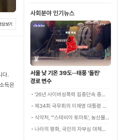
소화
사회분야 인기뉴스
영상보기
서울 낮 기온 39도···태풍 '돌핀'
니다.
경로 변수
위소득은
'26년 사이버성폭력 집중단속 중간성과 발표···향후 추진계획은?
제34회 국무회의 이재명 대통령 모두발언
식약처, "'스테비아 토마토', 농산물 아닌 가공식품"
나라의 평화, 국민의 자부심 대체불가 대한민국 이재명 대통령 모두말씀