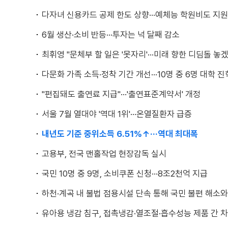
다자녀 신용카드 공제 한도 상향···예체능 학원비도 지원
6월 생산·소비 반등···투자는 넉 달째 감소
최휘영 "문체부 할 일은 '못자리'···미래 향한 디딤돌 놓
다문화 가족 소득·정착 기간 개선···10명 중 6명 대학 진
"편집돼도 출연료 지급"···'출연표준계약서' 개정
서울 7월 열대야 '역대 1위'···온열질환자 급증
내년도 기준 중위소득 6.51%↑···역대 최대폭
고용부, 전국 맨홀작업 현장감독 실시
국민 10명 중 9명, 소비쿠폰 신청···8조2천억 지급
하천·계곡 내 불법 점용시설 단속 통해 국민 불편 해소
유아용 냉감 침구, 접촉냉감·열조절·흡수성능 제품 간 