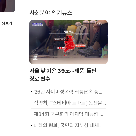
사회분야 인기뉴스
영상보기
서울 낮 기온 39도···태풍 '돌핀'
경로 변수
'26년 사이버성폭력 집중단속 중간성과 발표···향후 추진계획은?
식약처, "'스테비아 토마토', 농산물 아닌 가공식품"
제34회 국무회의 이재명 대통령 모두발언
나라의 평화, 국민의 자부심 대체불가 대한민국 이재명 대통령 모두말씀