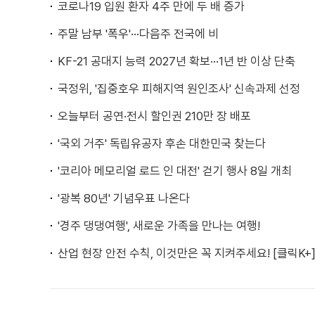
코로나19 입원 환자 4주 만에 두 배 증가
주말 남부 '폭우'···다음주 전국에 비
KF-21 공대지 능력 2027년 확보···1년 반 이상 단축
국정위, '집중호우 피해지역 원인조사' 신속과제 선정
오늘부터 공연·전시 할인권 210만 장 배포
'국외 거주' 독립유공자 후손 대한민국 찾는다
'코리아 메모리얼 로드 인 대전' 걷기 행사 8일 개최
'광복 80년' 기념우표 나온다
'경주 댕댕여행', 새로운 가족을 만나는 여행!
산업 현장 안전 수칙, 이것만은 꼭 지켜주세요! [클릭K+