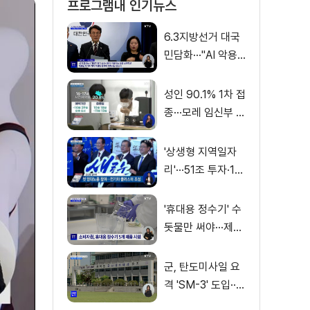
프로그램내 인기뉴스
6.3지방선거 대국
민담화···"AI 악용
가짜뉴스 처벌"
성인 90.1% 1차 접
종···모레 임신부 사
전예약
'상생형 지역일자
리'···51조 투자·13
만 명 고용
'휴대용 정수기' 수
돗물만 써야···제품
별 성능 차이
군, 탄도미사일 요
격 'SM-3' 도입···
이지스함 탑재