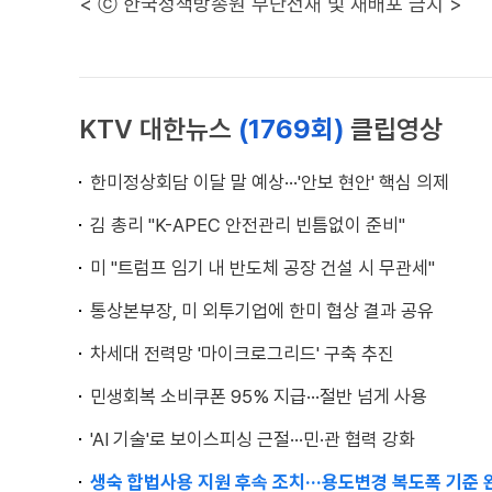
< ⓒ 한국정책방송원 무단전재 및 재배포 금지 >
KTV 대한뉴스
(1769회)
클립영상
한미정상회담 이달 말 예상···'안보 현안' 핵심 의제
김 총리 "K-APEC 안전관리 빈틈없이 준비"
미 "트럼프 임기 내 반도체 공장 건설 시 무관세"
통상본부장, 미 외투기업에 한미 협상 결과 공유
차세대 전력망 '마이크로그리드' 구축 추진
민생회복 소비쿠폰 95% 지급···절반 넘게 사용
'AI 기술'로 보이스피싱 근절···민·관 협력 강화
생숙 합법사용 지원 후속 조치···용도변경 복도폭 기준 