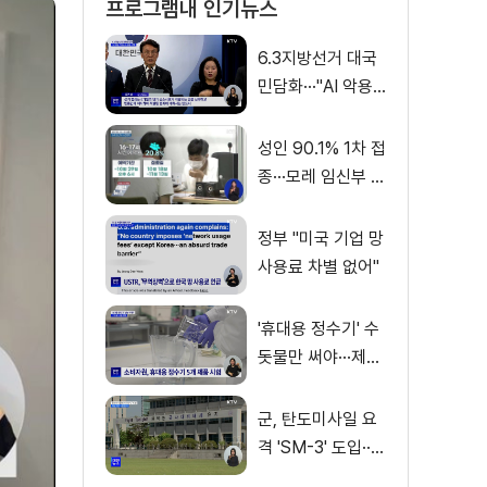
프로그램내 인기뉴스
6.3지방선거 대국
민담화···"AI 악용
가짜뉴스 처벌"
성인 90.1% 1차 접
종···모레 임신부 사
전예약
정부 "미국 기업 망
사용료 차별 없어"
'휴대용 정수기' 수
돗물만 써야···제품
별 성능 차이
군, 탄도미사일 요
격 'SM-3' 도입···
이지스함 탑재