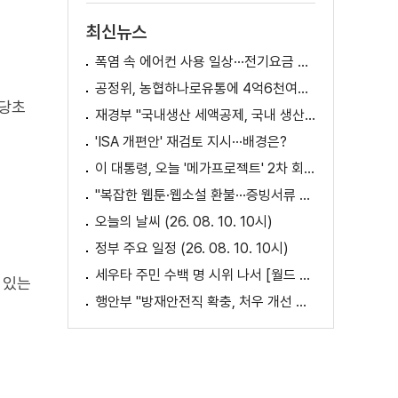
최신뉴스
폭염 속 에어컨 사용 일상···전기요금 줄이려면?
공정위, 농협하나로유통에 4억6천여만 원 과징금
 당초
재경부 "국내생산 세액공제, 국내 생산 기반이 취약한 '품목' 지원" [정책 바로보기]
'ISA 개편안' 재검토 지시···배경은?
이 대통령, 오늘 '메가프로젝트' 2차 회의 주재
"복잡한 웹툰·웹소설 환불···증빙서류 요구까지"
오늘의 날씨 (26. 08. 10. 10시)
정부 주요 일정 (26. 08. 10. 10시)
세우타 주민 수백 명 시위 나서 [월드 투데이]
 있는
행안부 "방재안전직 확충, 처우 개선 등 위한 제도개선 추진"