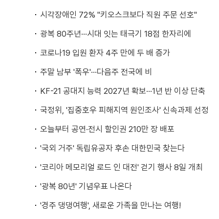
시각장애인 72% "키오스크보다 직원 주문 선호"
광복 80주년···시대 잇는 태극기 18점 한자리에
코로나19 입원 환자 4주 만에 두 배 증가
주말 남부 '폭우'···다음주 전국에 비
KF-21 공대지 능력 2027년 확보···1년 반 이상 단축
국정위, '집중호우 피해지역 원인조사' 신속과제 선정
오늘부터 공연·전시 할인권 210만 장 배포
'국외 거주' 독립유공자 후손 대한민국 찾는다
'코리아 메모리얼 로드 인 대전' 걷기 행사 8일 개최
'광복 80년' 기념우표 나온다
'경주 댕댕여행', 새로운 가족을 만나는 여행!