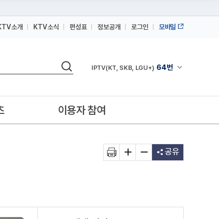
KTV소개
KTV소식
편성표
정보공개
로그인
모바일
164번
스카이라이프
검색
64번
채널안내 펼쳐
IPTV(KT, SKB, LGU+)
164번
스카이라이프
64번
IPTV(KT, SKB, LGU+)
츠
이용자 참여
164번
스카이라이프
공유