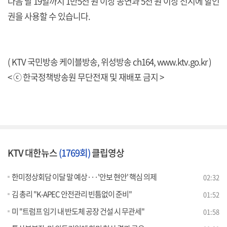
다음 달 19일까지 1만5천 원 이상 공연과 5천 원 이상 전시에 할인
권을 사용할 수 있습니다.
( KTV 국민방송 케이블방송, 위성방송 ch164,
www.ktv.go.kr
)
< ⓒ 한국정책방송원 무단전재 및 재배포 금지 >
KTV 대한뉴스
(1769회)
클립영상
한미정상회담 이달 말 예상···'안보 현안' 핵심 의제
02:32
김 총리 "K-APEC 안전관리 빈틈없이 준비"
01:52
미 "트럼프 임기 내 반도체 공장 건설 시 무관세"
01:58