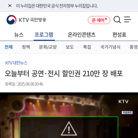
본
메
전
이 누리집은 대한민국 공식 전자정부 누리집입니다.
문
뉴
체
바
바
메
KTV 국민방송
온 에어
로
로
뉴
공식 누리집 주소 확인하기
메뉴 열기
가
가
바
go.kr 주소를 사용하는 누리집은 대한민국 정부기관이 관리하는 누리집입
기
기
로
뉴스
프로그램
온라인콘텐츠
편성표
니다.
가
이밖에 or.kr 또는 .kr등 다른 도메인 주소를 사용하고 있다면 아래 URL에
기
전체
정책
문화/교양
보도
특집
국가기념식
종영
서 도메인 주소를 확인해 보세요
운영중인 공식 누리집보기
KTV 대한뉴스
오늘부터 공연·전시 할인권 210만 장 배포
등록일 : 2025.08.08 20:46