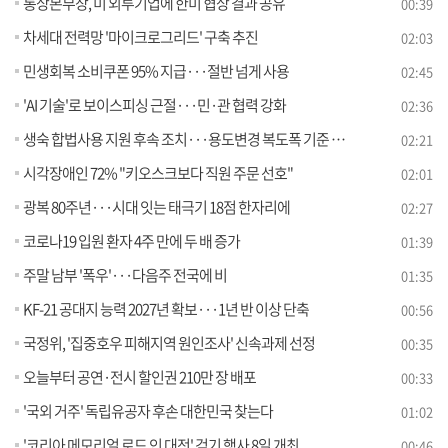
통상본부장, 미 외투기업에 한미 협상 결과 공유
00:39
차세대 전력망 '마이크로그리드' 구축 추진
02:03
민생회복 소비쿠폰 95% 지급···절반 넘게 사용
02:45
'AI 기술'로 보이스피싱 근절···민·관 협력 강화
02:36
생숙 합법사용 지원 후속 조치···용도변경 복도폭 기준 완화
02:21
시각장애인 72% "키오스크보다 직원 주문 선호"
02:01
광복 80주년···시대 잇는 태극기 18점 한자리에
02:27
코로나19 입원 환자 4주 만에 두 배 증가
01:39
주말 남부 '폭우'···다음주 전국에 비
01:35
KF-21 공대지 능력 2027년 확보···1년 반 이상 단축
00:56
국정위, '집중호우 피해지역 원인조사' 신속과제 선정
00:35
오늘부터 공연·전시 할인권 210만 장 배포
00:33
'국외 거주' 독립유공자 후손 대한민국 찾는다
01:02
'코리아 메모리얼 로드 인 대전' 걷기 행사 8일 개최
00:46