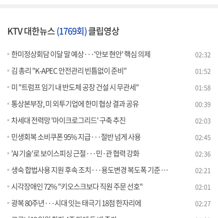
KTV 대한뉴스
(1769회)
클립영상
한미정상회담 이달 말 예상···'안보 현안' 핵심 의제
02:32
김 총리 "K-APEC 안전관리 빈틈없이 준비"
01:52
미 "트럼프 임기 내 반도체 공장 건설 시 무관세"
01:58
통상본부장, 미 외투기업에 한미 협상 결과 공유
00:39
차세대 전력망 '마이크로그리드' 구축 추진
02:03
민생회복 소비쿠폰 95% 지급···절반 넘게 사용
02:45
'AI 기술'로 보이스피싱 근절···민·관 협력 강화
02:36
생숙 합법사용 지원 후속 조치···용도변경 복도폭 기준 완화
02:21
시각장애인 72% "키오스크보다 직원 주문 선호"
02:01
광복 80주년···시대 잇는 태극기 18점 한자리에
02:27