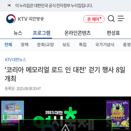
본
메
전
이 누리집은 대한민국 공식 전자정부 누리집입니다.
문
뉴
체
바
바
메
KTV 국민방송
온 에어
로
로
뉴
공식 누리집 주소 확인하기
메뉴 열기
가
가
바
go.kr 주소를 사용하는 누리집은 대한민국 정부기관이 관리하는 누리집입
기
기
로
뉴스
프로그램
온라인콘텐츠
편성표
니다.
가
이밖에 or.kr 또는 .kr등 다른 도메인 주소를 사용하고 있다면 아래 URL에
기
전체
정책
문화/교양
보도
특집
국가기념식
종영
서 도메인 주소를 확인해 보세요
운영중인 공식 누리집보기
KTV 대한뉴스
'코리아 메모리얼 로드 인 대전' 걷기 행사 8일
개최
등록일 : 2025.08.08 20:47