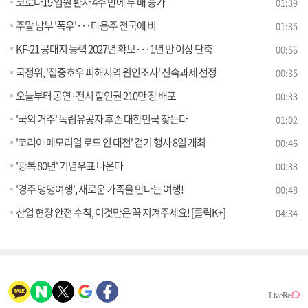
코로나19 입원 환자 4주 만에 두 배 증가
01:39
주말 남부 '폭우'···다음주 전국에 비
01:35
KF-21 공대지 능력 2027년 확보···1년 반 이상 단축
00:56
국정위, '집중호우 피해지역 원인조사' 신속과제 선정
00:35
오늘부터 공연·전시 할인권 210만 장 배포
00:33
'국외 거주' 독립유공자 후손 대한민국 찾는다
01:02
'코리아 메모리얼 로드 인 대전' 걷기 행사 8일 개최
00:46
'광복 80년' 기념우표 나온다
00:38
'경주 댕댕여행', 새로운 가족을 만나는 여행!
00:48
산업 현장 안전 수칙, 이것만은 꼭 지켜주세요! [클릭K+]
04:34