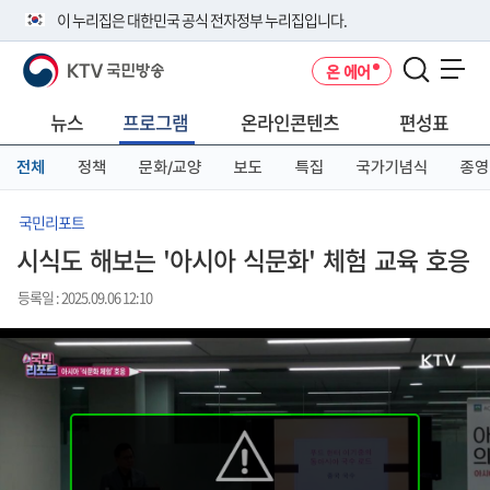
본
메
전
이 누리집은 대한민국 공식 전자정부 누리집입니다.
문
뉴
체
바
바
메
KTV 국민방송
온 에어
로
로
뉴
공식 누리집 주소 확인하기
메뉴 열기
가
가
바
go.kr 주소를 사용하는 누리집은 대한민국 정부기관이 관리하는 누리집입
기
기
로
뉴스
프로그램
온라인콘텐츠
편성표
니다.
가
이밖에 or.kr 또는 .kr등 다른 도메인 주소를 사용하고 있다면 아래 URL에
기
전체
정책
문화/교양
보도
특집
국가기념식
종영
서 도메인 주소를 확인해 보세요
운영중인 공식 누리집보기
국민리포트
시식도 해보는 '아시아 식문화' 체험 교육 호응
등록일 : 2025.09.06 12:10