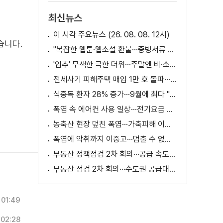
최신뉴스
이 시각 주요뉴스 (26. 08. 08. 12시)
습니다.
"복잡한 웹툰·웹소설 환불···증빙서류 요구까지"
'입추' 무색한 극한 더위···주말엔 비·소나기
전세사기 피해주택 매입 1만 호 돌파···피해 지원 속도
식중독 환자 28% 증가···9월에 최다 "입추 방심 금물"
폭염 속 에어컨 사용 일상···전기요금 줄이려면?
농축산 현장 덮친 폭염···가축피해 이틀 새 28만 마리↑
폭염에 악취까지 이중고···멈출 수 없는 필수노동
부동산 정책점검 2차 회의···공급 속도전 본격화하나
부동산 점검 2차 회의···수도권 공급대책 논의
01:49
02:28