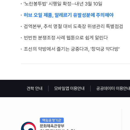
'노란봉투법' 시행일 확정···내년 3월 10일
허브 오일 제품, 알레르기 유발성분에 주의해야
검역본부, 추석 명절 대비 도축장 위생관리 특별점검
빈번한 분쟁조정 사례 웹툰으로 쉽게 알린다
조선의 약방에서 즐기는 궁중다과, '창덕궁 약다방'
견학 안내
모바일앱 이용안내
공공데이터 이용안