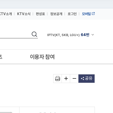
KTV소개
KTV소식
편성표
정보공개
로그인
모바일
164번
스카이라이프
검색
64번
채널안내 펼쳐
IPTV(KT, SKB, LGU+)
164번
스카이라이프
64번
IPTV(KT, SKB, LGU+)
츠
이용자 참여
164번
스카이라이프
공유