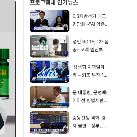
프로그램내 인기뉴스
6.3지방선거 대국
민담화···"AI 악용
가짜뉴스 처벌"
성인 90.1% 1차 접
종···모레 임신부 사
전예약
'상생형 지역일자
리'···51조 투자·13
만 명 고용
문 대통령, 문형배·
이미선 헌법재판관
임명 재가
중동전쟁 격화 '경
제 불안'···정부, 금
융·수출입 영향 최