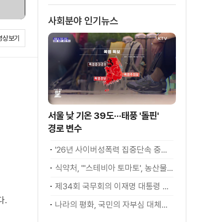
소화
사회분야 인기뉴스
영상보기
서울 낮 기온 39도···태풍 '돌핀'
경로 변수
'26년 사이버성폭력 집중단속 중간성과 발표···향후 추진계획은?
식약처, "'스테비아 토마토', 농산물 아닌 가공식품"
제34회 국무회의 이재명 대통령 모두발언
다.
나라의 평화, 국민의 자부심 대체불가 대한민국 이재명 대통령 모두말씀