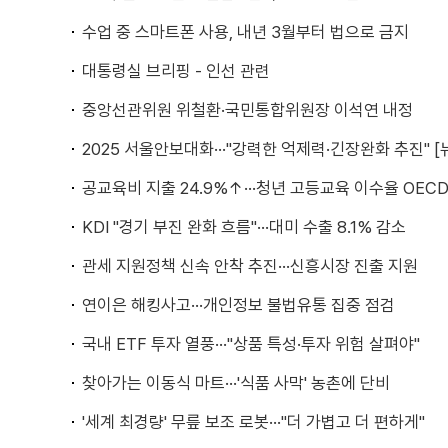
수업 중 스마트폰 사용, 내년 3월부터 법으로 금지
대통령실 브리핑 - 인선 관련
중앙선관위원 위철환·국민통합위원장 이석연 내정
2025 서울안보대화···"강력한 억제력·긴장완화 추진" [
공교육비 지출 24.9%↑···청년 고등교육 이수율 OECD
KDI "경기 부진 완화 흐름"···대미 수출 8.1% 감소
관세 지원정책 신속 안착 추진···신흥시장 진출 지원
연이은 해킹사고···개인정보 불법유통 집중 점검
국내 ETF 투자 열풍···"상품 특성·투자 위험 살펴야"
찾아가는 이동식 마트···'식품 사막' 농촌에 단비
'세계 최경량' 무릎 보조 로봇···"더 가볍고 더 편하게"