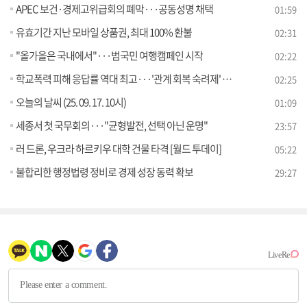
APEC 보건·경제고위급회의 폐막···공동성명 채택
01:59
유효기간 지난 모바일 상품권, 최대 100% 환불
02:31
"올가을은 국내에서"···범국민 여행캠페인 시작
02:22
학교폭력 피해 응답률 역대 최고···'관계 회복 숙려제' 도입
02:25
오늘의 날씨 (25. 09. 17. 10시)
01:09
세종서 첫 국무회의···"균형발전, 선택 아닌 운명"
23:57
러 드론, 우크라 하르키우 대학 건물 타격 [월드 투데이]
05:22
불합리한 행정법령 정비로 경제 성장 동력 확보
29:27