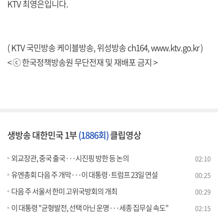
KTV 최영은입니다.
( KTV 국민방송 케이블방송, 위성방송 ch164,
www.ktv.go.kr
)
< ⓒ 한국정책방송원 무단전재 및 재배포 금지 >
생방송 대한민국 1부
(1886회)
클립영상
외교장관, 중국 출국···시진핑 방한 등 논의
02:10
유엔총회 다음 주 개막···이 대통령·트럼프 23일 연설
00:25
다음 주 서울서 한미 고위국방회의 개최
00:29
이 대통령 "균형발전, 선택 아닌 운명···세종 집무실 속도"
02:15