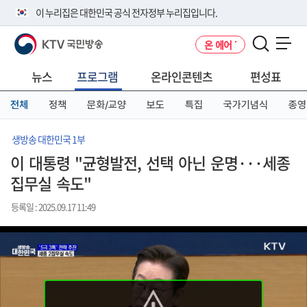
본
메
전
이 누리집은 대한민국 공식 전자정부 누리집입니다.
문
뉴
체
바
바
메
KTV 국민방송
온 에어
로
로
뉴
공식 누리집 주소 확인하기
메뉴 열기
가
가
바
go.kr 주소를 사용하는 누리집은 대한민국 정부기관이 관리하는 누리집입
기
기
로
뉴스
프로그램
온라인콘텐츠
편성표
니다.
가
이밖에 or.kr 또는 .kr등 다른 도메인 주소를 사용하고 있다면 아래 URL에
기
전체
정책
문화/교양
보도
특집
국가기념식
종영
서 도메인 주소를 확인해 보세요
운영중인 공식 누리집보기
생방송 대한민국 1부
이 대통령 "균형발전, 선택 아닌 운명···세종
집무실 속도"
등록일 : 2025.09.17 11:49