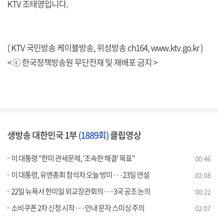
KTV 조태영입니다.
( KTV 국민방송 케이블방송, 위성방송 ch164,
www.ktv.go.kr
)
< ⓒ 한국정책방송원 무단전재 및 재배포 금지 >
생방송 대한민국 1부
(1889회)
클립영상
이 대통령 "한미 관세문제, '조속한 해결' 목표"
00:46
이 대통령, 유엔총회 참석차 오늘 방미···23일 연설
02:08
22일 뉴욕서 한미일 외교장관회의···3국 공조 논의
00:22
소비쿠폰 2차 신청 시작···안내 문자 스미싱 주의
02:07