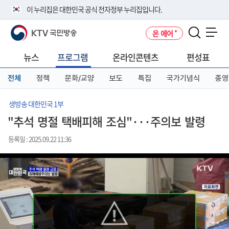
본
메
전
이 누리집은 대한민국 공식 전자정부 누리집입니다.
문
뉴
체
바
바
메
KTV 국민방송
온 에어
로
로
뉴
공식 누리집 주소 확인하기
메뉴 열기
가
가
바
go.kr 주소를 사용하는 누리집은 대한민국 정부기관이 관리하는 누리집입
기
기
로
뉴스
프로그램
온라인콘텐츠
편성표
니다.
가
이밖에 or.kr 또는 .kr등 다른 도메인 주소를 사용하고 있다면 아래 URL에
기
전체
정책
문화/교양
보도
특집
국가기념식
종영
서 도메인 주소를 확인해 보세요
운영중인 공식 누리집보기
생방송 대한민국 1부
"추석 명절 택배피해 조심"···주의보 발령
등록일 : 2025.09.22 11:36