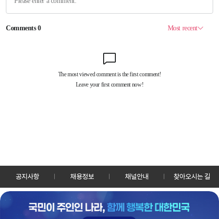
공지사항
채용정보
채널안내
찾아오시는 길
30128 세종특별자치시 정부2청사로 13 한국정책방송원 KTV
TEL: 044-204-8000
Copyrightⓒ KTV 국민방송 All Rights Reserved.