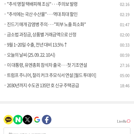
"추석 명절 택배피해 조심"···주의보 발령
02:16
"추석에는 국산 수산물"···역대 최대 할인
02:19
진드기 매개 감염병 주의···"피부 노출 최소화"
01:47
금소법 과징금, 상품별 거래금액으로 산정
02:00
9월 1~20일 수출, 전년 대비 13.5%↑
00:33
오늘의 날씨 (25. 09. 22. 10시)
00:59
이 대통령, 유엔총회 참석차 출국···첫 기조연설
27:16
트럼프 주니어, 찰리 커크 추모식서 연설 [월드 투데이]
05:00
2030년까지 수도권 135만 호 신규 주택공급
18:46