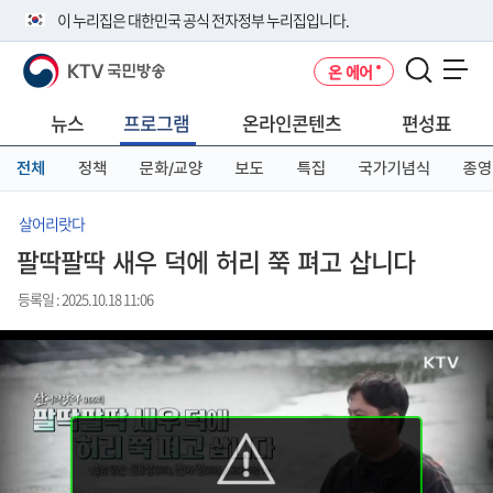
본
메
전
이 누리집은 대한민국 공식 전자정부 누리집입니다.
문
뉴
체
바
바
메
KTV 국민방송
온 에어
로
로
뉴
공식 누리집 주소 확인하기
메뉴 열기
가
가
바
go.kr 주소를 사용하는 누리집은 대한민국 정부기관이 관리하는 누리집입
기
기
로
뉴스
프로그램
온라인콘텐츠
편성표
니다.
가
이밖에 or.kr 또는 .kr등 다른 도메인 주소를 사용하고 있다면 아래 URL에
기
전체
정책
문화/교양
보도
특집
국가기념식
종영
서 도메인 주소를 확인해 보세요
운영중인 공식 누리집보기
살어리랏다
팔딱팔딱 새우 덕에 허리 쭉 펴고 삽니다
등록일 : 2025.10.18 11:06