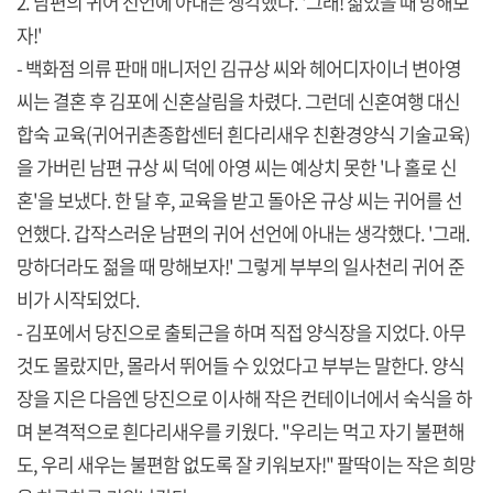
2. 남편의 귀어 선언에 아내는 생각했다. '그래! 젊었을 때 망해보
자!'
- 백화점 의류 판매 매니저인 김규상 씨와 헤어디자이너 변아영
씨는 결혼 후 김포에 신혼살림을 차렸다. 그런데 신혼여행 대신
합숙 교육(귀어귀촌종합센터 흰다리새우 친환경양식 기술교육)
을 가버린 남편 규상 씨 덕에 아영 씨는 예상치 못한 '나 홀로 신
혼'을 보냈다. 한 달 후, 교육을 받고 돌아온 규상 씨는 귀어를 선
언했다. 갑작스러운 남편의 귀어 선언에 아내는 생각했다. '그래.
망하더라도 젊을 때 망해보자!' 그렇게 부부의 일사천리 귀어 준
비가 시작되었다.
- 김포에서 당진으로 출퇴근을 하며 직접 양식장을 지었다. 아무
것도 몰랐지만, 몰라서 뛰어들 수 있었다고 부부는 말한다. 양식
장을 지은 다음엔 당진으로 이사해 작은 컨테이너에서 숙식을 하
며 본격적으로 흰다리새우를 키웠다. "우리는 먹고 자기 불편해
도, 우리 새우는 불편함 없도록 잘 키워보자!" 팔딱이는 작은 희망