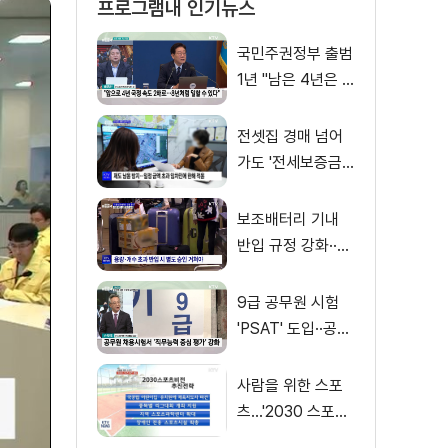
프로그램내 인기뉴스
국민주권정부 출범
1년 "남은 4년은 8
년처럼"
전셋집 경매 넘어
가도 '전세보증금'
먼저 돌려받는다
보조배터리 기내
반입 규정 강화··
·'수량·보관 제한'
9급 공무원 시험
'PSAT' 도입··공정
채용 위한 변화는?
사람을 위한 스포
츠…'2030 스포츠
비전' 공개