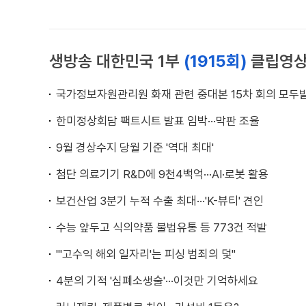
생방송 대한민국 1부
(1915회)
클립영
국가정보자원관리원 화재 관련 중대본 15차 회의 모두
한미정상회담 팩트시트 발표 임박···막판 조율
9월 경상수지 당월 기준 '역대 최대'
첨단 의료기기 R&D에 9천4백억···AI·로봇 활용
보건산업 3분기 누적 수출 최대···'K-뷰티' 견인
수능 앞두고 식의약품 불법유통 등 773건 적발
"'고수익 해외 일자리'는 피싱 범죄의 덫"
4분의 기적 '심폐소생술'···이것만 기억하세요