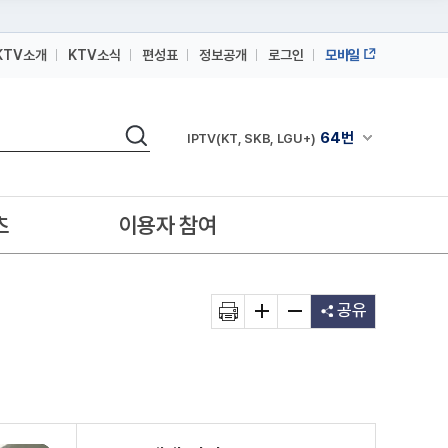
KTV소개
KTV소식
편성표
정보공개
로그인
모바일
164번
스카이라이프
검색
64번
채널안내 펼쳐
IPTV(KT, SKB, LGU+)
164번
스카이라이프
64번
IPTV(KT, SKB, LGU+)
츠
이용자 참여
164번
스카이라이프
공유