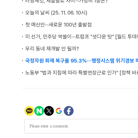
러닝재킷, 제품별로 차이···가성비 1등은?
오늘의 날씨 (25. 11. 06. 10시)
첫 예산안···새로운 100년 출발점
미 선거, 민주당 싹쓸이···트럼프 "셧다운 탓" [월드 투데
우리 동네 재개발 안 될까?
국정자원 화재 복구율 95.3%···행정시스템 위기경보 
노동부 "법과 지침에 따라 특별연장근로 인가" [정책 바