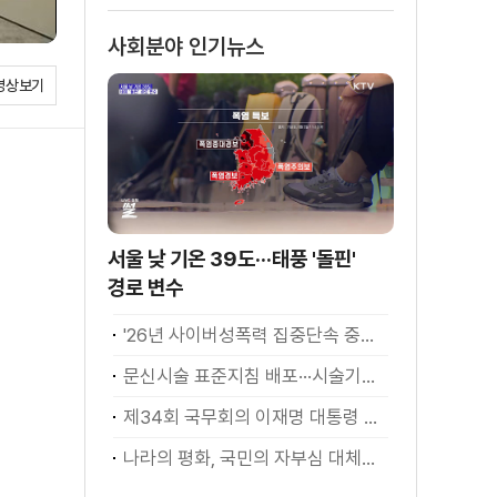
사회분야 인기뉴스
영상보기
서울 낮 기온 39도···태풍 '돌핀'
경로 변수
'26년 사이버성폭력 집중단속 중간성과 발표···향후 추진계획은?
문신시술 표준지침 배포···시술기구, 일회용 사용 후 폐기
제34회 국무회의 이재명 대통령 모두발언
나라의 평화, 국민의 자부심 대체불가 대한민국 이재명 대통령 모두말씀