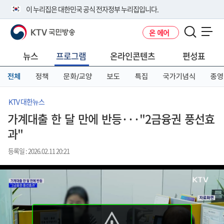
본
메
전
이 누리집은 대한민국 공식 전자정부 누리집입니다.
문
뉴
체
바
바
메
KTV 국민방송
온 에어
로
로
뉴
공식 누리집 주소 확인하기
메뉴 열기
가
가
바
go.kr 주소를 사용하는 누리집은 대한민국 정부기관이 관리하는 누리집입
기
기
로
뉴스
프로그램
온라인콘텐츠
편성표
니다.
가
이밖에 or.kr 또는 .kr등 다른 도메인 주소를 사용하고 있다면 아래 URL에
기
전체
정책
문화/교양
보도
특집
국가기념식
종영
서 도메인 주소를 확인해 보세요
운영중인 공식 누리집보기
KTV 대한뉴스
가계대출 한 달 만에 반등···"2금융권 풍선효
과"
등록일 : 2026.02.11 20:21