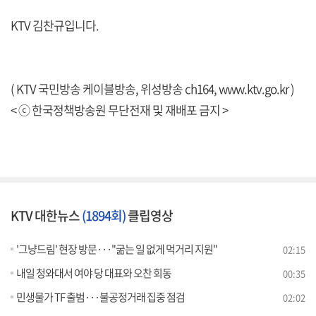
KTV 김찬규입니다.
( KTV 국민방송 케이블방송, 위성방송 ch164,
www.ktv.go.kr
)
< ⓒ 한국정책방송원 무단전재 및 재배포 금지 >
KTV 대한뉴스
(1894회)
클립영상
'그냥드림' 현장 방문···"굶는 일 없게 먹거리 지원"
02:15
내일 청와대서 여야 당 대표와 오찬 회동
00:35
민생물가 TF 출범···불공정거래 집중 점검
02:02