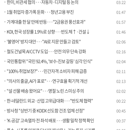
한미, 비관세 협의···자동차·디지털 등 논의
03:22
1월 취업자 증가폭 둔화···청년고용 부진
01:47
가계대출 한 달 만에 반등···"2금융권 풍선효과"
01:57
KDI, 한국 성장률 1.9%로 상향···반도체↑·건설↓
01:46
'불영어' 방지 대안···"AI로 지문 만들고 검토"
02:06
철도건널목 AI CCTV 도입···안전 의무 단속 강화
02:16
국민통합위 "국민 92.4%, '보수-진보 갈등' 심각 인식"
02:04
"100% 취업보장?"···민간자격 소비자 피해 급증
02:11
"의사의 줄글, AI가 표로"···연구효율 획기적 개선
02:13
"설 선물 배송 왔어요"···명절 노린 스미싱 주의
02:02
한-네덜란드 외교·산업 고위급대화···"반도체 협력"
00:22
방사청 "상반기 중 KDDX 선도함 건조 업체 선정"
00:45
'K-공감' 고속열차 전 좌석 배포···생활 밀착 정책 확인
00:37