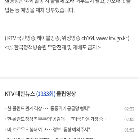
질병청은 야외 활동 시 풀밭에 오래 머무르지 말고, 긴소매 옷을
입는 등 예방을 재차 당부했습니다.
( KTV 국민방송 케이블방송, 위성방송 ch164,
www.ktv.go.kr
)
< ⓒ 한국정책방송원 무단전재 및 재배포 금지 >
KTV 대한뉴스
(1933회)
클립영상
한-폴란드 관계 격상···"중동위기 공급망 협력"
02:22
한-폴란드 정상 '민주주의' 공감대···"미국 다음 가장 중요"
02:05
미, 호르무즈 봉쇄 예고···정부 "동향 예의주시"
01:52