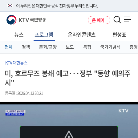
본
메
전
이 누리집은 대한민국 공식 전자정부 누리집입니다.
문
뉴
체
바
바
메
KTV 국민방송
온 에어
로
로
뉴
공식 누리집 주소 확인하기
메뉴 열기
가
가
바
go.kr 주소를 사용하는 누리집은 대한민국 정부기관이 관리하는 누리집입
기
기
로
뉴스
프로그램
온라인콘텐츠
편성표
니다.
가
이밖에 or.kr 또는 .kr등 다른 도메인 주소를 사용하고 있다면 아래 URL에
기
전체
정책
문화/교양
보도
특집
국가기념식
종영
서 도메인 주소를 확인해 보세요
운영중인 공식 누리집보기
KTV 대한뉴스
미, 호르무즈 봉쇄 예고···정부 "동향 예의주
시"
등록일 : 2026.04.13 20:21