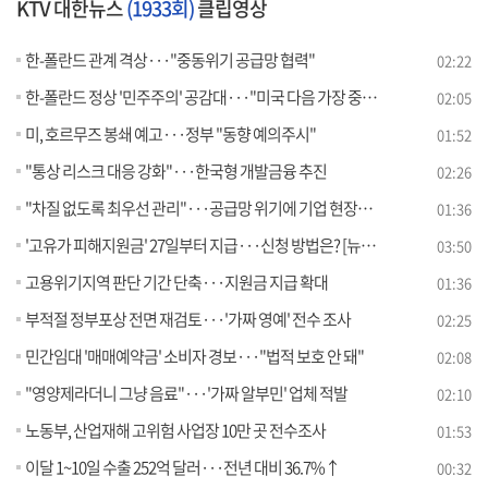
KTV 대한뉴스
(1933회)
클립영상
한-폴란드 관계 격상···"중동위기 공급망 협력"
02:22
한-폴란드 정상 '민주주의' 공감대···"미국 다음 가장 중요"
02:05
미, 호르무즈 봉쇄 예고···정부 "동향 예의주시"
01:52
"통상 리스크 대응 강화"···한국형 개발금융 추진
02:26
"차질 없도록 최우선 관리"···공급망 위기에 기업 현장점검
01:36
'고유가 피해지원금' 27일부터 지급···신청 방법은? [뉴스의 맥]
03:50
고용위기지역 판단 기간 단축···지원금 지급 확대
01:36
부적절 정부포상 전면 재검토···'가짜 영예' 전수 조사
02:25
민간임대 '매매예약금' 소비자 경보···"법적 보호 안 돼"
02:08
"영양제라더니 그냥 음료"···'가짜 알부민' 업체 적발
02:10
노동부, 산업재해 고위험 사업장 10만 곳 전수조사
01:53
이달 1~10일 수출 252억 달러···전년 대비 36.7%↑
00:32