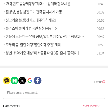
'재생원료 종량제봉투' 확대···업계와 협약 체결
00:43
질병청, 봄철 참진드기 전국 감시체계 가동
00:32
싱그러운 봄, 등산사고에 주의하세요!
00:55
플라스틱 줄이기 범국민 실천운동 추진
00:36
한눈에 보는 한국 유학 정보, 입학부터 취업·정주 정보까지 한곳에서 얻는다
00:42
모두의 봄, 열린 여행 '열린여행 주간' 개막
00:50
청년·취약계층 대상 '미소금융 대출 3종' 출시 [클릭K+]
03:34