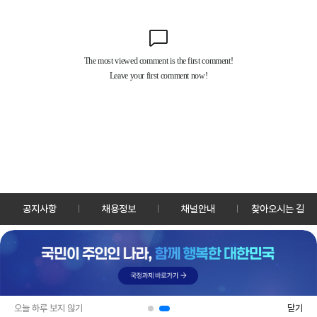
공지사항
채용정보
채널안내
찾아오시는 길
30128 세종특별자치시 정부2청사로 13 한국정책방송원 KTV
TEL: 044-204-8000
Copyrightⓒ KTV 국민방송 All Rights Reserved.
PC버전
앱 다운로드
오늘 하루 보지 않기
닫기