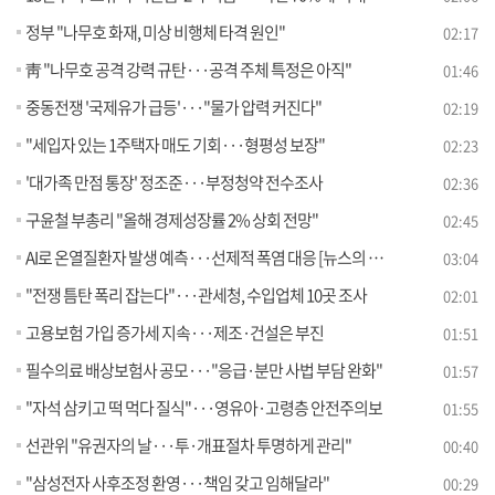
정부 "나무호 화재, 미상 비행체 타격 원인"
02:17
靑 "나무호 공격 강력 규탄···공격 주체 특정은 아직"
01:46
중동전쟁 '국제유가 급등'···"물가 압력 커진다"
02:19
"세입자 있는 1주택자 매도 기회···형평성 보장"
02:23
'대가족 만점 통장' 정조준···부정청약 전수조사
02:36
구윤철 부총리 "올해 경제성장률 2% 상회 전망"
02:45
AI로 온열질환자 발생 예측···선제적 폭염 대응 [뉴스의 맥]
03:04
"전쟁 틈탄 폭리 잡는다"···관세청, 수입업체 10곳 조사
02:01
고용보험 가입 증가세 지속···제조·건설은 부진
01:51
필수의료 배상보험사 공모···"응급·분만 사법 부담 완화"
01:57
"자석 삼키고 떡 먹다 질식"···영유아·고령층 안전주의보
01:55
선관위 "유권자의 날···투·개표절차 투명하게 관리"
00:40
"삼성전자 사후조정 환영···책임 갖고 임해달라"
00:29