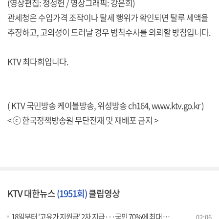
(영상편집: 정성헌 / 영상그래픽: 강은희)
관세청은 수입가격 조작이나 탈세 행위가 확인되면 탈루 세액을
추징하고, 고의성이 드러날 경우 범칙수사를 의뢰할 방침입니다.
KTV 최다희입니다.
( KTV 국민방송 케이블방송, 위성방송 ch164,
www.ktv.go.kr
)
< ⓒ 한국정책방송원 무단전재 및 재배포 금지 >
KTV 대한뉴스
(1951회)
클립영상
18일부터 '고유가 지원금' 2차 지급···국민 70%에 최대 25만원
02:06