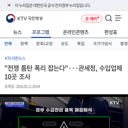
본
메
전
이 누리집은 대한민국 공식 전자정부 누리집입니다.
문
뉴
체
바
바
메
KTV 국민방송
온 에어
로
로
뉴
공식 누리집 주소 확인하기
메뉴 열기
가
가
바
go.kr 주소를 사용하는 누리집은 대한민국 정부기관이 관리하는 누리집입
기
기
로
뉴스
프로그램
온라인콘텐츠
편성표
니다.
가
이밖에 or.kr 또는 .kr등 다른 도메인 주소를 사용하고 있다면 아래 URL에
기
전체
정책
문화/교양
보도
특집
국가기념식
종영
서 도메인 주소를 확인해 보세요
운영중인 공식 누리집보기
KTV 대한뉴스
"전쟁 틈탄 폭리 잡는다"···관세청, 수입업체
10곳 조사
등록일 : 2026.05.11 20:04