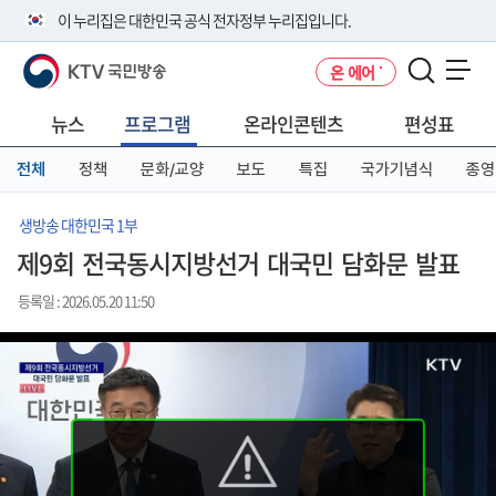
본
메
전
이 누리집은 대한민국 공식 전자정부 누리집입니다.
문
뉴
체
바
바
메
KTV 국민방송
온 에어
로
로
뉴
공식 누리집 주소 확인하기
메뉴 열기
가
가
바
go.kr 주소를 사용하는 누리집은 대한민국 정부기관이 관리하는 누리집입
기
기
로
뉴스
프로그램
온라인콘텐츠
편성표
니다.
가
이밖에 or.kr 또는 .kr등 다른 도메인 주소를 사용하고 있다면 아래 URL에
기
전체
정책
문화/교양
보도
특집
국가기념식
종영
서 도메인 주소를 확인해 보세요
운영중인 공식 누리집보기
생방송 대한민국 1부
제9회 전국동시지방선거 대국민 담화문 발표
등록일 : 2026.05.20 11:50