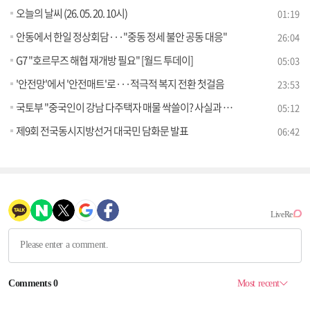
오늘의 날씨 (26. 05. 20. 10시)
01:19
안동에서 한일 정상회담···"중동 정세 불안 공동 대응"
26:04
G7 "호르무즈 해협 재개방 필요" [월드 투데이]
05:03
'안전망'에서 '안전매트'로···적극적 복지 전환 첫걸음
23:53
국토부 "중국인이 강남 다주택자 매물 싹쓸이? 사실과 달라" [정책 바로보기]
05:12
제9회 전국동시지방선거 대국민 담화문 발표
06:42