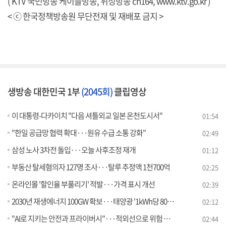
( KTV 국민방송 케이블방송, 위성방송 ch164,
www.ktv.go.kr
)
< ⓒ 한국정책방송원 무단전재 및 재배포 금지 >
생방송 대한민국 1부
(2045회)
클립영상
이 대통령-다카이치 "다음 셔틀외교 일본 온천도시서"
01:54
"한일 공급망 협력 확대···원유 수급 소통 강화"
02:49
삼성 노사 3차전 돌입···오늘 사후조정 재개
01:12
부동산 탈세혐의자 127명 조사···탈루 추정액 1천700억
02:25
온라인몰 '할인율 부풀리기' 적발···가격 표시 개선
02:39
2030년 재생에너지 100GW 확보···태양광 '1kWh당 80원' 목표
02:12
"AI로 지키는 안전과 프라이버시"···적외선으로 위험 감지
02:44