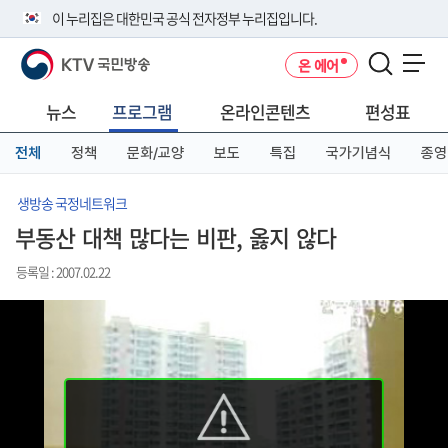
본
메
전
이 누리집은 대한민국 공식 전자정부 누리집입니다.
문
뉴
체
바
바
메
KTV 국민방송
온 에어
로
로
뉴
공식 누리집 주소 확인하기
메뉴 열기
가
가
바
go.kr 주소를 사용하는 누리집은 대한민국 정부기관이 관리하는 누리집입
기
기
로
뉴스
프로그램
온라인콘텐츠
편성표
니다.
가
이밖에 or.kr 또는 .kr등 다른 도메인 주소를 사용하고 있다면 아래 URL에
기
전체
정책
문화/교양
보도
특집
국가기념식
종영
서 도메인 주소를 확인해 보세요
운영중인 공식 누리집보기
생방송 국정네트워크
부동산 대책 많다는 비판, 옳지 않다
등록일 : 2007.02.22