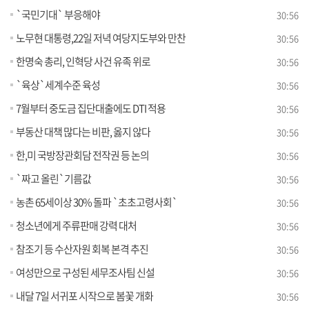
`국민기대` 부응해야
30:56
노무현 대통령,22일 저녁 여당지도부와 만찬
30:56
한명숙 총리, 인혁당 사건 유족 위로
30:56
`육상`세계수준 육성
30:56
7월부터 중도금 집단대출에도 DTI 적용
30:56
부동산 대책 많다는 비판, 옳지 않다
30:56
한,미 국방장관회담 전작권 등 논의
30:56
`짜고 올린`기름값
30:56
농촌 65세이상 30% 돌파 `초초고령사회`
30:56
청소년에게 주류판매 강력 대처
30:56
참조기 등 수산자원 회복 본격 추진
30:56
여성만으로 구성된 세무조사팀 신설
30:56
내달 7일 서귀포 시작으로 봄꽃 개화
30:56